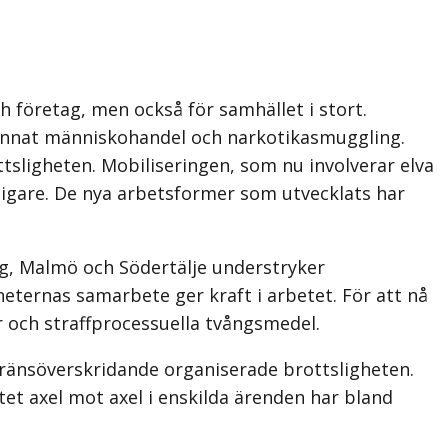
 företag, men också för samhället i stort.
 annat människohandel och narkotikasmuggling.
ttsligheten. Mobiliseringen, som nu involverar elva
digare. De nya arbetsformer som utvecklats har
rg, Malmö och Södertälje understryker
eternas samarbete ger kraft i arbetet. För att nå
r och straffprocessuella tvångsmedel.
gränsöverskridande organiserade brottsligheten.
et axel mot axel i enskilda ärenden har bland