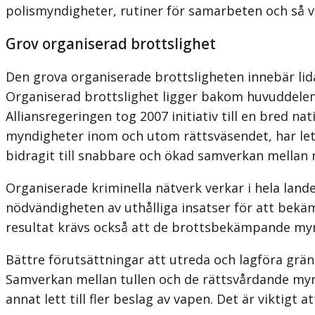
polismyndigheter, rutiner för samarbeten och så vi
Grov organiserad brottslighet
Den grova organiserade brottsligheten innebär lid
Organiserad brottslighet ligger bakom huvuddele
Alliansregeringen tog 2007 initiativ till en bred n
myndigheter inom och utom rättsväsendet, har lett
bidragit till snabbare och ökad samverkan mellan
Organiserade kriminella nätverk verkar i hela lan
nödvändigheten av uthålliga insatser för att bekä
resultat krävs också att de brottsbekämpande mynd
Bättre förutsättningar att utreda och lagföra grä
Samverkan mellan tullen och de rättsvårdande mynd
annat lett till fler beslag av vapen. Det är viktigt