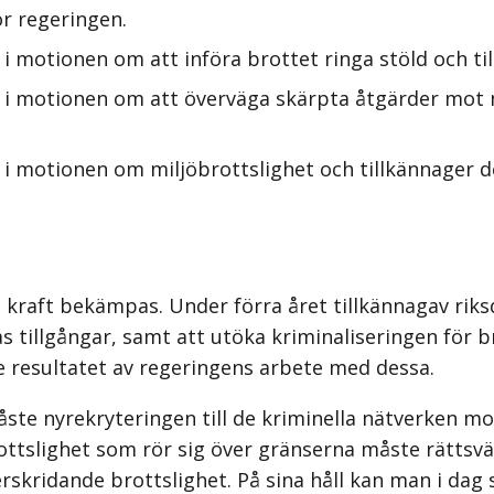
r regeringen.
i motionen om att införa brottet ringa stöld och ti
 i motionen om att överväga skärpta åtgärder mot m
i motionen om miljöbrottslighet och tillkännager d
kraft bekämpas. Under förra året tillkännagav riks
las tillgångar, samt att utöka kriminaliseringen fö
se resultatet av regeringens arbete med dessa.
te nyrekryteringen till de kriminella nätverken mot
brottslighet som rör sig över gränserna måste rätts
rskridande brottslighet. På sina håll kan man i da