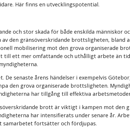
dare. Här finns en utvecklingspotential.
ande och stor skada för både enskilda människor och
n av den gränsöverskridande brottsligheten, bland
ationell mobilisering mot den grova organiserade bro
 till ett mer omfattande och uthålligt arbete än ti
 myndigheterna.
det. De senaste årens händelser i exempelvis Götebo
mpa den grova organiserade brottsligheten. Myndigh
igheterna har tillgång till effektiva arbetsmetode
nsöverskridande brott är viktigt i kampen mot den 
igheterna har intensifierats under senare år. Arbet
 att samarbetet fortsätter och fördjupas.