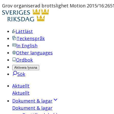
Grov organiserad brottslighet Motion 2015/16:2651 a
Lättläst
Teckenspråk
In English
Other languages
Ordbok
Aktivera lyssna
Sök
Aktuellt
Aktuellt
Dokument & lagar
Dokument & lagar