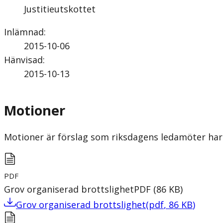
Justitieutskottet
Inlämnad
:
2015-10-06
Hänvisad
:
2015-10-13
Motioner
Motioner är förslag som riksdagens ledamöter har 
PDF
Grov organiserad brottslighet
PDF
(
86
KB
)
Grov organiserad brottslighet
(
pdf
,
86
KB
)