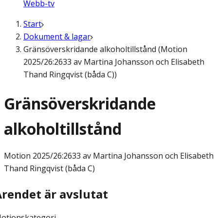
Webb-tv
Start
Dokument & lagar
Gränsöverskridande alkoholtillstånd (Motion
2025/26:2633 av Martina Johansson och Elisabeth
Thand Ringqvist (båda C))
Gränsöverskridande
alkoholtillstånd
Motion
2025/26:2633 av Martina Johansson och Elisabeth
Thand Ringqvist (båda C)
Ärendet är avslutat
otionskategori