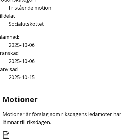
Fristående motion
illdelat
Socialutskottet
nlämnad
:
2025-10-06
ranskad
:
2025-10-06
änvisad
:
2025-10-15
Motioner
Motioner är förslag som riksdagens ledamöter har
lämnat till riksdagen.