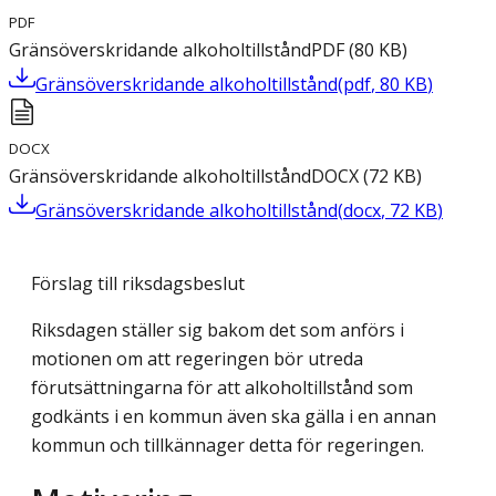
PDF
Gränsöverskridande alkoholtillstånd
PDF
(
80
KB
)
Gränsöverskridande alkoholtillstånd
(
pdf
,
80
KB
)
DOCX
Gränsöverskridande alkoholtillstånd
DOCX
(
72
KB
)
Gränsöverskridande alkoholtillstånd
(
docx
,
72
KB
)
Förslag till riksdagsbeslut
Riksdagen ställer sig bakom det som anförs i
motionen om att regeringen bör utreda
förutsättningarna för att alkoholtillstånd som
godkänts i en kommun även ska gälla i en annan
kommun och tillkännager detta för regeringen.