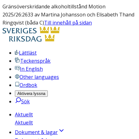
Gränsöverskridande alkoholtillstånd Motion
2025/26:2633 av Martina Johansson och Elisabeth Thand
Ringqvist (båda C)
Till innehåll på sidan
Lättläst
Teckenspråk
In English
Other languages
Ordbok
Aktivera lyssna
Sök
Aktuellt
Aktuellt
Dokument & lagar