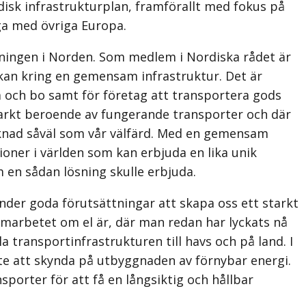
sk infrastrukturplan, framförallt med fokus på
iga med övriga Europa.
tningen i Norden. Som medlem i Nordiska rådet är
rkan kring en gemensam infrastruktur. Det är
 och bo samt för företag att transportera gods
starkt beroende av fungerande transporter och där
knad såväl som vår välfärd. Med en gemensam
oner i världen som kan erbjuda en lika unik
n sådan lösning skulle erbjuda.
änder goda förutsättningar att skapa oss ett starkt
marbetet om el är, där man redan har lyckats nå
 transportinfrastrukturen till havs och på land. I
te att skynda på utbyggnaden av förnybar energi.
porter för att få en långsiktig och hållbar