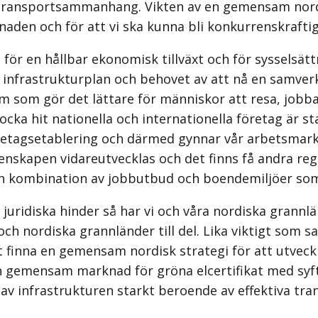
 transportsammanhang. Vikten av en gemensam nordi
naden och för att vi ska kunna bli konkurrenskraft
ör en hållbar ekonomisk tillväxt och för sysselsät
k infrastrukturplan och behovet av att nå en samve
 som gör det lättare för människor att resa, jobba
locka hit nationella och internationella företag är 
öretagsetablering och därmed gynnar vår arbetsmar
nskapen vidareutvecklas och det finns få andra regi
kombination av jobbutbud och boendemiljöer som e
juridiska hinder så har vi och våra nordiska grannl
nordiska grannländer till del. Lika viktigt som sa
 finna en gemensam nordisk strategi för att utveckla
en gemensam marknad för gröna elcertifikat med syf
v infrastrukturen starkt beroende av effektiva trans