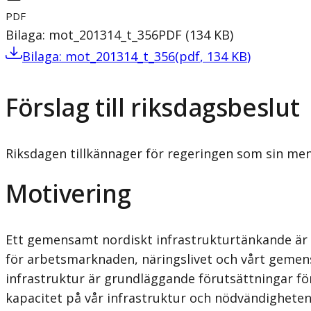
PDF
Bilaga: mot_201314_t_356
PDF
(
134
KB
)
Bilaga: mot_201314_t_356
(
pdf
,
134
KB
)
Förslag till riksdagsbeslut
Riksdagen tillkännager för regeringen som sin me
Motivering
Ett gemensamt nordiskt infrastrukturtänkande är n
för arbetsmarknaden, näringslivet och vårt geme
infrastruktur är grundläggande förutsättningar för
kapacitet på vår infrastruktur och nödvändigheten