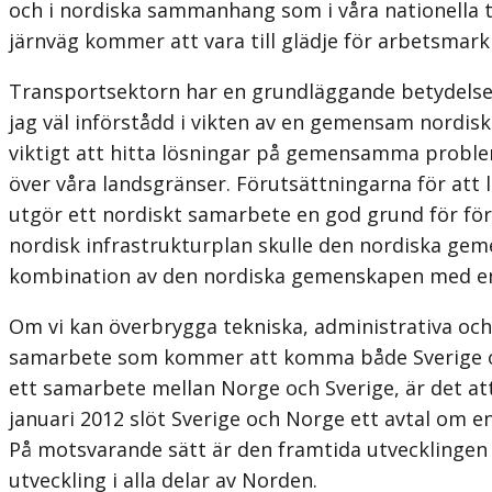
och i nordiska sammanhang som i våra nationella
järnväg kommer att vara till glädje för arbetsmark
Transportsektorn har en grundläggande betydelse f
jag väl införstådd i vikten av en gemensam nordis
viktigt att hitta lösningar på gemensamma problem
över våra landsgränser. Förutsättningarna för att 
utgör ett nordiskt samarbete en god grund för f
nordisk infrastrukturplan skulle den nordiska geme
kombination av den nordiska gemenskapen med en 
Om vi kan överbrygga tekniska, administrativa och 
samarbete som kommer att komma både Sverige och 
ett samarbete mellan Norge och Sverige, är det att
januari 2012 slöt Sverige och Norge ett avtal om 
På motsvarande sätt är den framtida utvecklingen a
utveckling i alla delar av Norden.