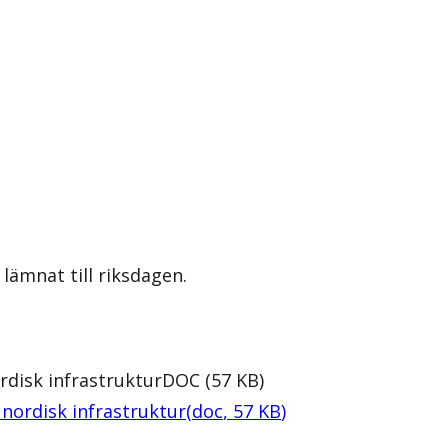
lämnat till riksdagen.
disk infrastruktur
DOC
(
57
KB
)
ordisk infrastruktur
(
doc
,
57
KB
)