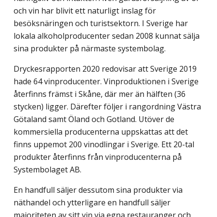
och vin har blivit ett naturligt inslag för
besöksnäringen och turistsektorn. I Sverige har
lokala alkoholprodu­center sedan 2008 kunnat sälja
sina produkter på närmaste systembolag.
Dryckesrapporten 2020 redovisar att Sverige 2019
hade 64 vinproducenter. Vin­produktionen i Sverige
återfinns främst i Skåne, där mer än hälften (36
stycken) ligger. Därefter följer i rangordning Västra
Götaland samt Öland och Gotland. Utöver de
kommersiella producenterna uppskattas att det
finns uppemot 200 vinodlingar i Sverige. Ett 20-tal
produkter återfinns från vinproducenterna på
Systembolaget AB.
En handfull säljer dessutom sina produkter via
näthandel och ytterligare en handfull säljer
majoriteten av sitt vin via egna restauranger och