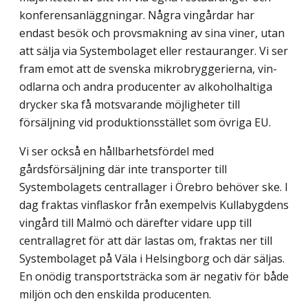
konferensanläggningar. Några vingårdar har
endast besök och provsmakning av sina viner, utan
att sälja via System­bolaget eller restauranger. Vi ser
fram emot att de svenska mikrobryggerierna, vin­
odlarna och andra producenter av alkoholhaltiga
drycker ska få motsvarande möjlig­heter till
försäljning vid produktionsstället som övriga EU.
Vi ser också en hållbarhetsfördel med
gårdsförsäljning där inte transporter till
Systembolagets centrallager i Örebro behöver ske. I
dag fraktas vinflaskor från exempelvis Kullabygdens
vingård till Malmö och därefter vidare upp till
centrallagret för att där lastas om, fraktas ner till
Systembolaget på Väla i Helsingborg och där säljas.
En onödig transportsträcka som är negativ för både
miljön och den enskilda producenten.