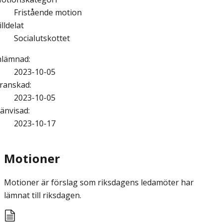
Fristående motion
illdelat
Socialutskottet
nlämnad
:
2023-10-05
ranskad
:
2023-10-05
änvisad
:
2023-10-17
Motioner
Motioner är förslag som riksdagens ledamöter har
lämnat till riksdagen.