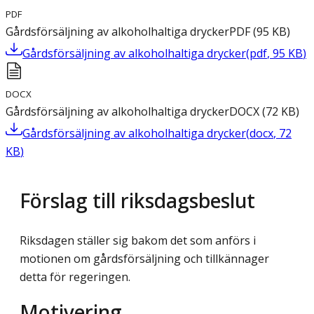
PDF
Gårdsförsäljning av alkoholhaltiga drycker
PDF
(
95
KB
)
Gårdsförsäljning av alkoholhaltiga drycker
(
pdf
,
95
KB
)
DOCX
Gårdsförsäljning av alkoholhaltiga drycker
DOCX
(
72
KB
)
Gårdsförsäljning av alkoholhaltiga drycker
(
docx
,
72
KB
)
Förslag till riksdagsbeslut
Riksdagen ställer sig bakom det som anförs i
motionen om gårdsförsäljning och tillkännager
detta för regeringen.
Motivering