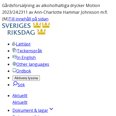
Gårdsförsäljning av alkoholhaltiga drycker Motion
2023/24:2311 av Ann-Charlotte Hammar Johnsson m.fl.
(M)
Till innehåll på sidan
Lättläst
Teckenspråk
In English
Other languages
Ordbok
Aktivera lyssna
Sök
Aktuellt
Aktuellt
Dokument & lagar