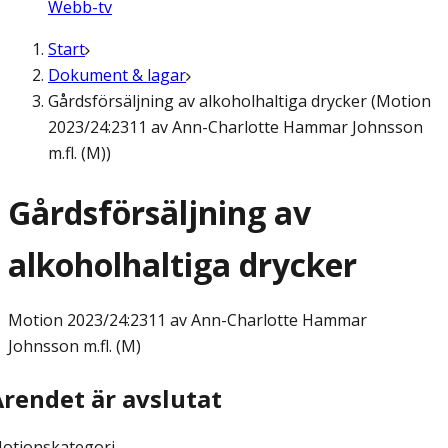
Webb-tv
Start
Dokument & lagar
Gårdsförsäljning av alkoholhaltiga drycker (Motion
2023/24:2311 av Ann-Charlotte Hammar Johnsson
m.fl. (M))
Gårdsförsäljning av
alkoholhaltiga drycker
Motion
2023/24:2311 av Ann-Charlotte Hammar
Johnsson m.fl. (M)
Ärendet är avslutat
otionskategori