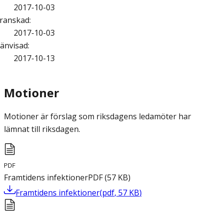
2017-10-03
ranskad
:
2017-10-03
änvisad
:
2017-10-13
Motioner
Motioner är förslag som riksdagens ledamöter har
lämnat till riksdagen.
PDF
Framtidens infektioner
PDF
(
57
KB
)
Framtidens infektioner
(
pdf
,
57
KB
)