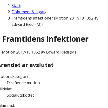
Start
Dokument & lagar
Framtidens infektioner (Motion 2017/18:1352 av
Edward Riedl (M))
Framtidens infektioner
Motion
2017/18:1352 av Edward Riedl (M)
Ärendet är avslutat
otionskategori
Fristående motion
illdelat
Socialutskottet
nlämnad
: