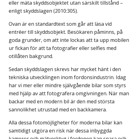
eller mäta skyddsobjektet utan särskilt tillstånd –
enligt skyddslagen (2010:305).
Ovan är en standardtext som går att läsa vid
entréer till skyddsobjekt. Besökaren påminns, på
goda grunder, om att inte lockas att ta upp mobilen
ur fickan för att ta fotografier eller selfies med
otillåten bakgrund.
Sedan skyddslagen skrevs har mycket hänt i den
tekniska utvecklingen inom fordonsindustrin. Idag
har vi mer eller mindre självgående bilar som styrs
med hjälp av att fotografera omgivningen. När man
backar med en modern bil är den med största
sannolikhet utrustad med en backkamera.
Alla dessa fotomöjligheter för moderna bilar kan
samtidigt utgöra en risk när dessa inbyggda
kameror och mätverktyg i fordonen kan spara och