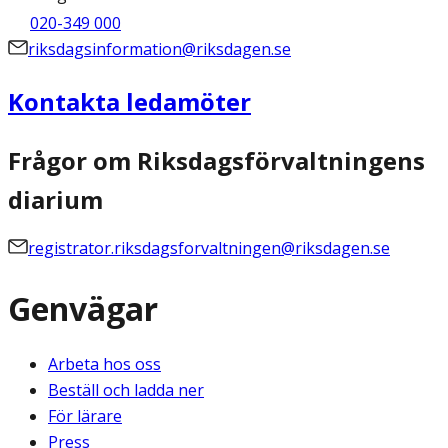
020-349 000
riksdagsinformation@riksdagen.se
Kontakta ledamöter
Frågor om Riksdagsförvaltningens
diarium
registrator.riksdagsforvaltningen@riksdagen.se
Genvägar
Arbeta hos oss
Beställ och ladda ner
För lärare
Press