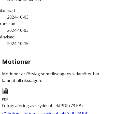
nlämnad
:
2024-10-03
ranskad
:
2024-10-03
änvisad
:
2024-10-15
Motioner
Motioner är förslag som riksdagens ledamöter har
lämnat till riksdagen.
PDF
Fotografering av skyddsobjekt
PDF
(
73
KB
)
Fotografering av skyddsobjekt
(
pdf
,
73
KB
)