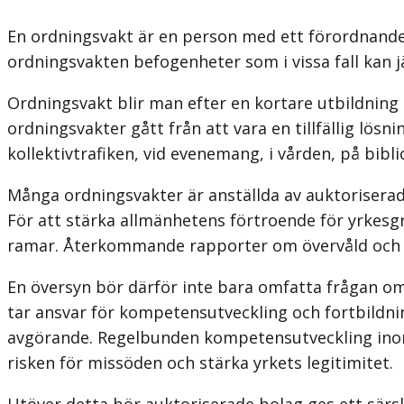
En ordningsvakt är en person med ett förordnande 
ordningsvakten befogenheter som i vissa fall kan 
Ordningsvakt blir man efter en kortare utbildning
ordningsvakter gått från att vara en tillfällig lösni
kollektivtrafiken, vid evenemang, i vården, på bibl
Många ordningsvakter är anställda av auktoriserad
För att stärka allmänhetens förtroende för yrkesgr
ramar. Återkommande rapporter om övervåld och dis
En översyn bör därför inte bara omfatta frågan om
tar ansvar för kompetensutveckling och fortbildni
avgörande. Regelbunden kompetens­utveckling ino
risken för missöden och stärka yrkets legitimitet.
Utöver detta bör auktoriserade bolag ges ett särskil