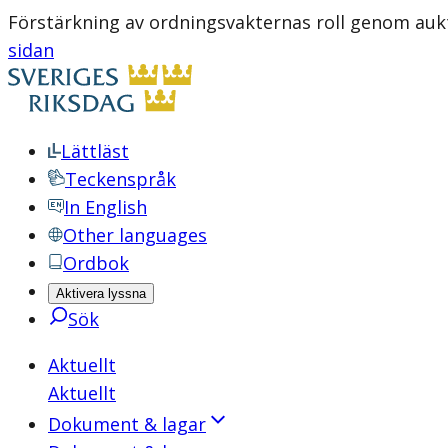
Förstärkning av ordningsvakternas roll genom aukt
sidan
Lättläst
Teckenspråk
In English
Other languages
Ordbok
Aktivera lyssna
Sök
Aktuellt
Aktuellt
Dokument & lagar