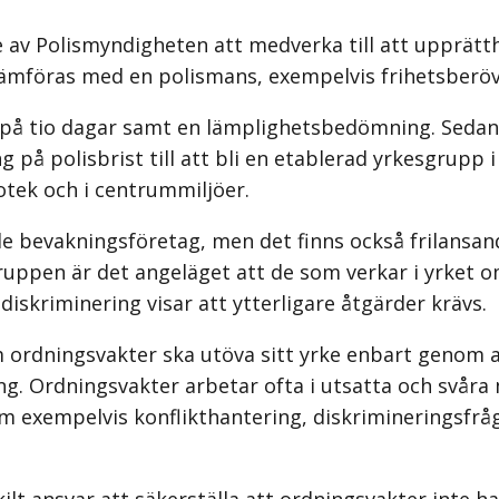
av Polismyndigheten att medverka till att upprätth
jämföras med en polismans, exempelvis frihetsberöv
 på tio dagar samt en lämplighets­bedömning. Sedan 
ng på polisbrist till att bli en etablerad yrkesgrupp 
iotek och i centrummiljöer.
e bevakningsföretag, men det finns också frilansan
uppen är det angeläget att de som verkar i yrket om
kriminering visar att ytterligare åtgärder krävs.
 ordningsvakter ska utöva sitt yrke enbart genom a
ng. Ordningsvakter arbetar ofta i utsatta och svåra
m exempelvis konflikthantering, diskrimineringsfr
t ansvar att säkerställa att ordningsvakter inte har 