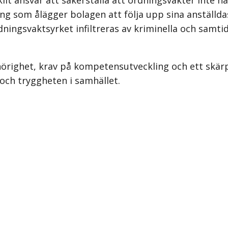
ning som ålägger bolagen att följa upp sina anställd
dningsvaktsyrket infiltreras av kriminella och samti
örighet, krav på kompetens­utveckling och ett skärpt
och tryggheten i samhället.