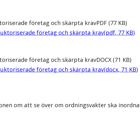
toriserade företag och skärpta krav
PDF
(
77
KB
)
uktoriserade företag och skärpta krav
(
pdf
,
77
KB
)
toriserade företag och skärpta krav
DOCX
(
71
KB
)
uktoriserade företag och skärpta krav
(
docx
,
71
KB
)
onen om att se över om ordningsvakter ska inordnas 