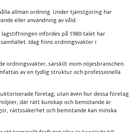
ålla allmän ordning. Under tjänstgöring har
ande eller användning av våld.
lagstiftningen infördes på 1980-talet har
i samhället. Idag finns ordningsvakter i
de ordningsvakter, särskilt inom nöjesbranschen.
fattas av en tydlig struktur och professionella
uktoriserade företag, utan även hur dessa företag
 miljöer, där rätt kunskap och bemötande är
ågor, rättssäkerhet och bemötande kan minska
ett kriminellt förflutet eller är kopplade till