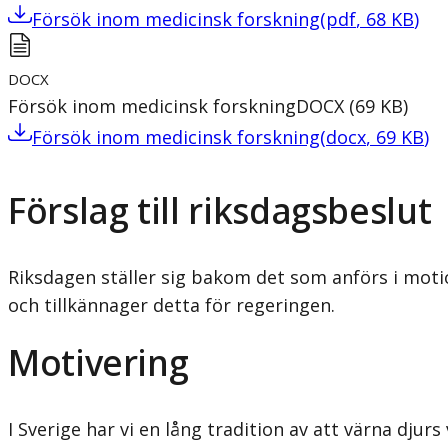
Försök inom medicinsk forskning
(
pdf
,
68
KB
)
DOCX
Försök inom medicinsk forskning
DOCX
(
69
KB
)
Försök inom medicinsk forskning
(
docx
,
69
KB
)
Förslag till riksdagsbeslut
Riksdagen ställer sig bakom det som anförs i mot
och tillkännager detta för regeringen.
Motivering
I Sverige har vi en lång tradition av att värna djur