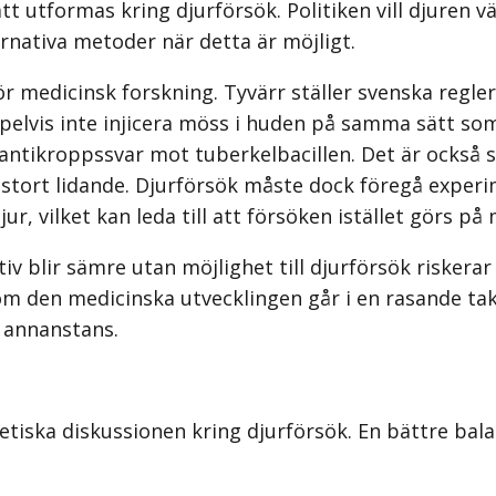
t utformas kring djurförsök. Politiken vill djuren vä
ernativa metoder när detta är möjligt.
ör medicinsk forskning. Tyvärr ställer svenska regl
pelvis inte injicera möss i huden på samma sätt som
 antikroppssvar mot tuberkelbacillen. Det är också s
stort lidande. Djurförsök måste dock föregå experi
r, vilket kan leda till att försöken istället görs på
 blir sämre utan möjlighet till djurförsök riskerar v
om den medicinska utvecklingen går i en rasande tak
 annanstans.
etiska diskussionen kring djurför­sök. En bättre ba