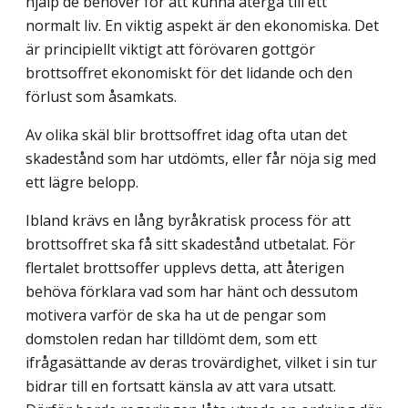
hjälp de behöver för att kunna återgå till ett
normalt liv. En viktig aspekt är den ekonomiska. Det
är principiellt viktigt att förövaren gottgör
brottsoffret ekonomiskt för det lidande och den
förlust som åsamkats.
Av olika skäl blir brottsoffret idag ofta utan det
skadestånd som har utdömts, eller får nöja sig med
ett lägre belopp.
Ibland krävs en lång byråkratisk process för att
brottsoffret ska få sitt skadestånd utbetalat. För
flertalet brottsoffer upplevs detta, att återigen
behöva förklara vad som har hänt och dessutom
motivera varför de ska ha ut de pengar som
domstolen redan har tilldömt dem, som ett
ifrågasättande av deras trovärdighet, vilket i sin tur
bidrar till en fortsatt känsla av att vara utsatt.