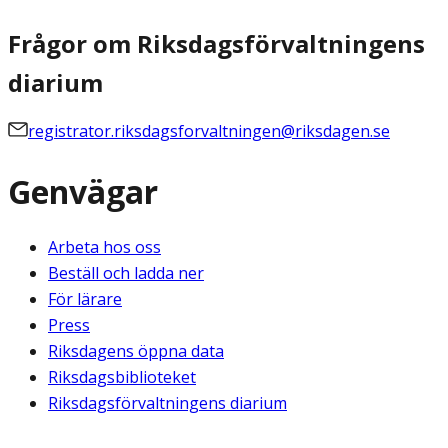
Frågor om Riksdagsförvaltningens
diarium
registrator.riksdagsforvaltningen@riksdagen.se
Genvägar
Arbeta hos oss
Beställ och ladda ner
För lärare
Press
Riksdagens öppna data
Riksdagsbiblioteket
Riksdagsförvaltningens diarium