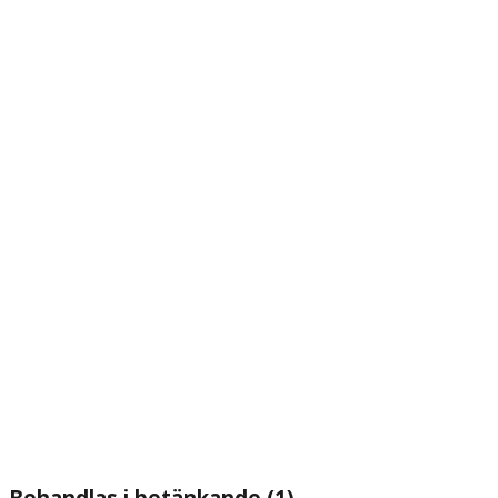
Behandlas i betänkande (1)