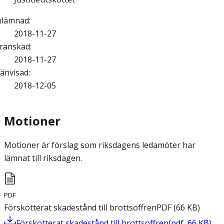
nlämnad
:
2018-11-27
ranskad
:
2018-11-27
änvisad
:
2018-12-05
Motioner
Motioner är förslag som riksdagens ledamöter har
lämnat till riksdagen.
PDF
Förskotterat skadestånd till brottsoffren
PDF
(
66
KB
)
Förskotterat skadestånd till brottsoffren
(
pdf
,
66
KB
)