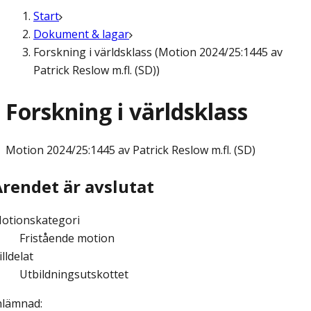
Start
Dokument & lagar
Forskning i världsklass (Motion 2024/25:1445 av
Patrick Reslow m.fl. (SD))
Forskning i världsklass
Motion
2024/25:1445 av Patrick Reslow m.fl. (SD)
Ärendet är avslutat
otionskategori
Fristående motion
illdelat
Utbildningsutskottet
nlämnad
: