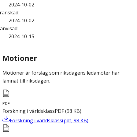
2024-10-02
ranskad
:
2024-10-02
änvisad
:
2024-10-15
Motioner
Motioner är förslag som riksdagens ledamöter har
lämnat till riksdagen.
PDF
Forskning i världsklass
PDF
(
98
KB
)
Forskning i världsklass
(
pdf
,
98
KB
)