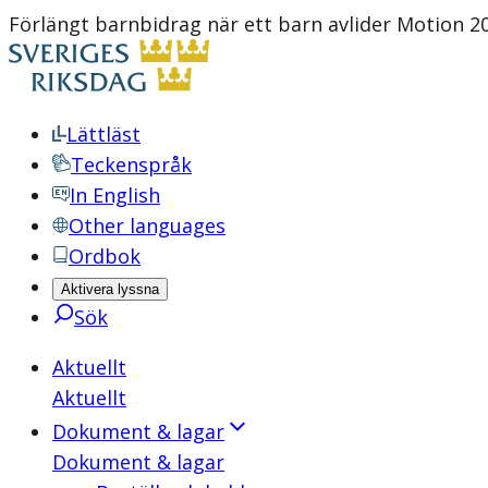
Förlängt barnbidrag när ett barn avlider Motion 2
Lättläst
Teckenspråk
In English
Other languages
Ordbok
Aktivera lyssna
Sök
Aktuellt
Aktuellt
Dokument & lagar
Dokument & lagar