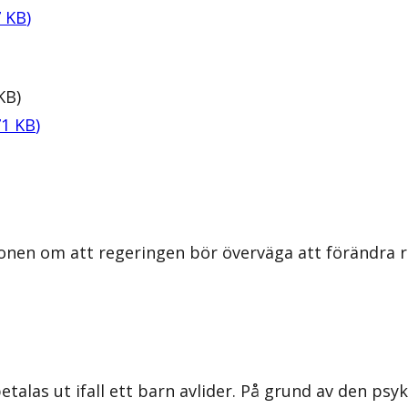
7
KB
)
KB
)
71
KB
)
onen om att regeringen bör överväga att förändra re
alas ut ifall ett barn avlider. På grund av den psyki