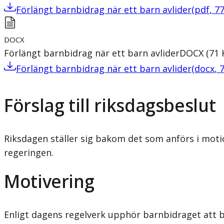
Förlängt barnbidrag när ett barn avlider
(
pdf
,
7
DOCX
Förlängt barnbidrag när ett barn avlider
DOCX
(
71
Förlängt barnbidrag när ett barn avlider
(
docx
,
Förslag till riksdagsbeslut
Riksdagen ställer sig bakom det som anförs i moti
regeringen.
Motivering
Enligt dagens regelverk upphör barnbidraget att bet