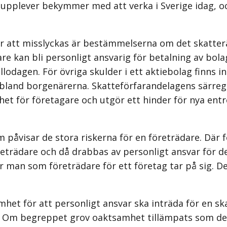
g upplever bekymmer med att verka i Sverige idag, 
ör att misslyckas är bestämmelserna om det skatterä
re kan bli personligt ansvarig för betalning av bola
allodagen. För övriga skulder i ett aktiebolag finns 
g bland borgenärerna. Skatteförfarandelagens särregl
et för företagare och utgör ett hinder för nya entr
åvisar de stora riskerna för en företrädare. Där f
eträdare och då drabbas av personligt ansvar för de 
ker man som företrädare för ett företag tar på sig. 
.
het för att personligt ansvar ska inträda för en ska
e. Om begreppet grov oaktsamhet tillämpats som det