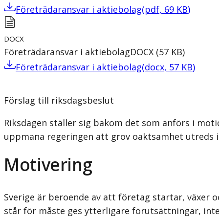
Företrädaransvar i aktiebolag
(
pdf
,
69
KB
)
DOCX
Företrädaransvar i aktiebolag
DOCX
(
57
KB
)
Företrädaransvar i aktiebolag
(
docx
,
57
KB
)
Förslag till riksdagsbeslut
Riksdagen ställer sig bakom det som anförs i moti
uppmana regeringen att grov oaktsamhet utreds i 
Motivering
Sverige är beroende av att företag startar, växer 
står för måste ges ytterligare förutsättningar, in