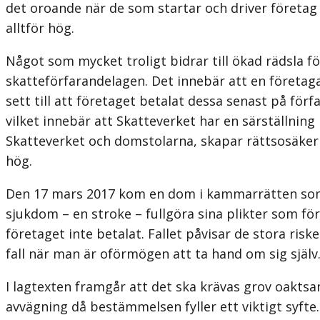
det oroande när de som startar och driver företa
alltför hög.
Något som mycket troligt bidrar till ökad rädsla f
skatteförfarandelagen. Det innebär att en företaga
sett till att företaget betalat dessa senast på förf
vilket innebär att Skatteverket har en särställnin
Skatteverket och domstolarna, skapar rättsosäkerh
hög.
Den 17 mars 2017 kom en dom i kammarrätten som p
sjukdom – en stroke – fullgöra sina plikter som för
företaget inte betalat. Fallet påvisar de stora ris
fall när man är oförmögen att ta hand om sig själv
I lagtexten framgår att det ska krävas grov oaktsam
avvägning då bestämmelsen fyller ett viktigt syft