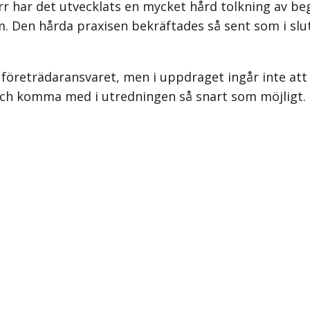
ärr har det utvecklats en mycket hård tolkning av be
 Den hårda praxisen bekräftades så sent som i slute
r företrädaransvaret, men i uppdraget ingår inte at
l och komma med i utredningen så snart som möjligt.