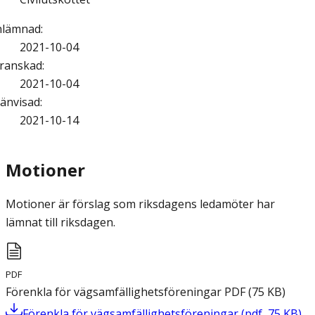
nlämnad
:
2021-10-04
ranskad
:
2021-10-04
änvisad
:
2021-10-14
Motioner
Motioner är förslag som riksdagens ledamöter har
lämnat till riksdagen.
PDF
Förenkla för vägsamfällighetsföreningar
PDF
(
75
KB
)
Förenkla för vägsamfällighetsföreningar
(
pdf
,
75
KB
)