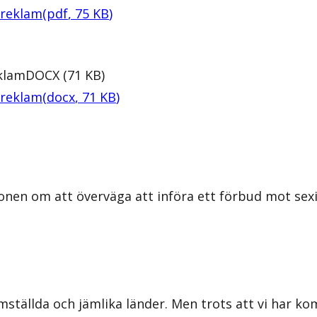
 reklam
(
pdf
,
75
KB
)
eklam
DOCX
(
71
KB
)
 reklam
(
docx
,
71
KB
)
onen om att överväga att införa ett förbud mot sexi
mställda och jämlika länder. Men trots att vi har 