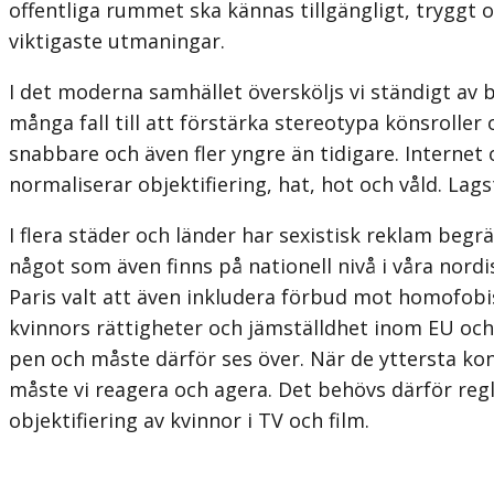
offentliga rummet ska kännas tillgängligt, tryggt o
viktigaste utmaningar.
I det moderna samhället översköljs vi ständigt av b
många fall till att förstärka stereotypa könsroller 
snabbare och även fler yngre än tidigare. Interne
normaliserar objektifiering, hat, hot och våld. La
I flera städer och länder har sexistisk reklam begrä
något som även finns på nationell nivå i våra nord
Paris valt att även inkludera förbud mot homo­fobi
kvinnors rättigheter och jämställdhet inom EU oc
pen och måste därför ses över. När de yttersta kon
måste vi reagera och agera. Det behövs därför reg
objektifiering av kvinnor i TV och film.