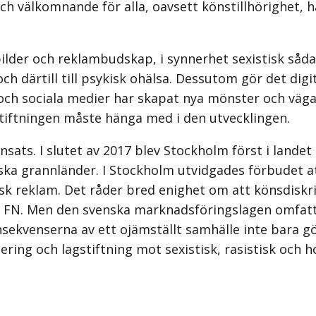
ch välkomnande för alla, oavsett könstillhörighet, h
ilder och reklambudskap, i synnerhet sexistisk sådan
och därtill till psykisk ohälsa. Dessutom gör det dig
t och sociala medier har skapat nya mönster och väg
gstiftningen måste hänga med i den utvecklingen.
nsats. I slutet av 2017 blev Stock­holm först i landet
iska grannländer. I Stockholm utvidgades förbudet at
sk reklam. Det råder bred enighet om att könsdiskri
h FN. Men den svenska marknadsföringslagen omfatt
sekvenserna av ett ojämställt samhälle inte bara gö
lering och lagstiftning mot sexistisk, rasistisk o