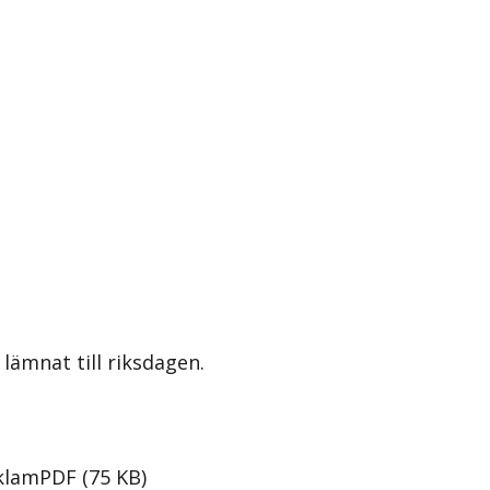
lämnat till riksdagen.
eklam
PDF
(
75
KB
)