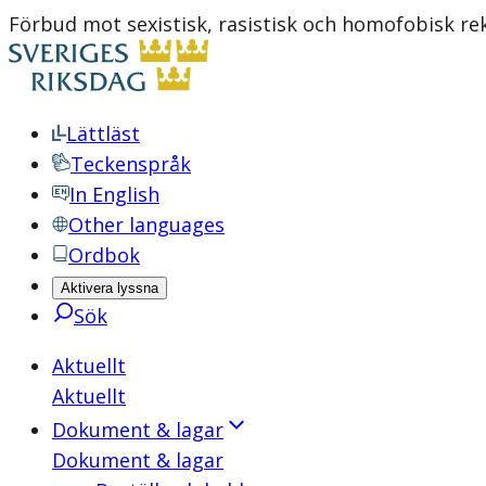
Förbud mot sexistisk, rasistisk och homofobisk re
Lättläst
Teckenspråk
In English
Other languages
Ordbok
Aktivera lyssna
Sök
Aktuellt
Aktuellt
Dokument & lagar
Dokument & lagar