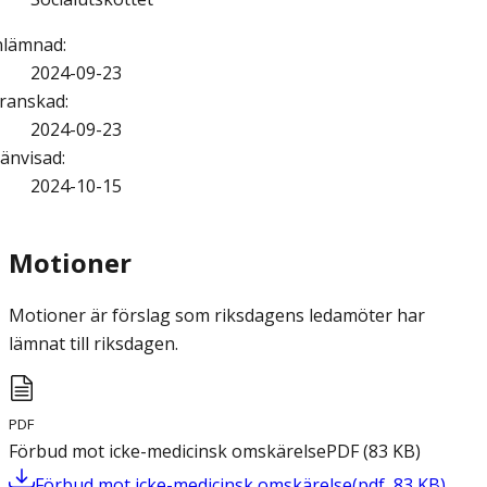
nlämnad
:
2024-09-23
ranskad
:
2024-09-23
änvisad
:
2024-10-15
Motioner
Motioner är förslag som riksdagens ledamöter har
lämnat till riksdagen.
PDF
Förbud mot icke-medicinsk omskärelse
PDF
(
83
KB
)
Förbud mot icke-medicinsk omskärelse
(
pdf
,
83
KB
)