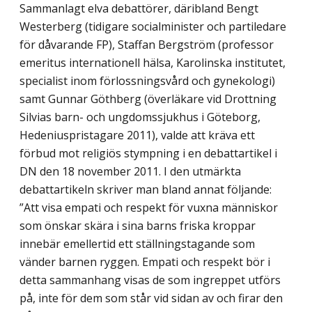
Sammanlagt elva debattörer, däribland Bengt
Westerberg (tidigare socialminister och partiledare
för dåvarande FP), Staffan Bergström (professor
emeritus internationell hälsa, Karolinska institutet,
specialist inom förlossningsvård och gynekologi)
samt Gunnar Göthberg (överläkare vid Drottning
Silvias barn- och ungdomssjukhus i Göteborg,
Hedeniuspristagare 2011), valde att kräva ett
förbud mot religiös stympning i en debatt­artikel i
DN den 18 november 2011. I den utmärkta
debattartikeln skriver man bland annat följande:
”Att visa empati och respekt för vuxna människor
som önskar skära i sina barns friska kroppar
innebär emellertid ett ställningstagande som
vänder barnen ryggen. Empati och respekt bör i
detta sammanhang visas de som ingreppet utförs
på, inte för dem som står vid sidan av och firar den