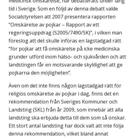
medicinsk omskärelse, har debatterats under lång
tid i Sverige. Som en följd av denna debatt valde
Socialstyrelsen att 2007 presentera rapporten
”Omskärelse av pojkar – Rapport av ett
regeringsuppdrag (S2005/7490/SK)”, i vilken man
föreslog att det skulle införas en lagstadgad rätt
”för pojkar att få omskärelse på icke medicinska
grunder utförd inom hälso- och sjukvården och att
landstingen får en motsvarande skyldighet att ge
pojkarna den möjligheten”.
Även om det inte finns någon lagstadgad rätt för
religiös omskärelse av pojkar i dag, finns det en
rekommendation från Sveriges Kommuner och
Landsting (SKL) från år 2009, som innebär att alla
landsting ska erbjuda detta till dem som så önskar.
Ett stort antal landsting har dock valt att inte följa
denna rekommendation, vilket bland annat