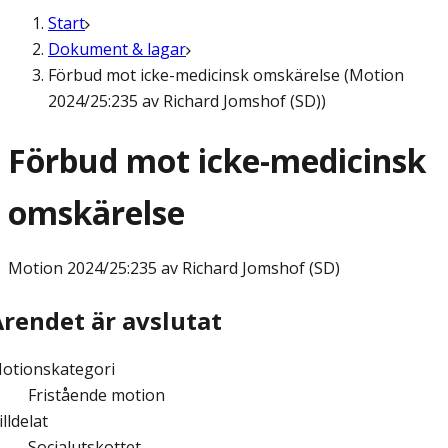
Start
Dokument & lagar
Förbud mot icke-medicinsk omskärelse (Motion
2024/25:235 av Richard Jomshof (SD))
Förbud mot icke-medicinsk
omskärelse
Motion
2024/25:235 av Richard Jomshof (SD)
Ärendet är avslutat
otionskategori
Fristående motion
illdelat
Socialutskottet