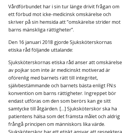
Vårdförbundet har i sin tur länge drivit frågan om
ett förbud mot icke-medicinsk omskärelse och
skriver på sin hemsida att ”omskärelse strider mot
barns mänskliga rättigheter”.
Den 16 januari 2018 gjorde Sjuksköterskornas
etiska råd följande uttalande:
Sjuksköterskornas etiska råd anser att omskärelse
av pojkar som inte är medicinskt motiverad är
oförenlig med barnets rätt till integritet,
självbestämmande och barnets bästa enligt FN:s
konvention om barns rättigheter. Ingreppet bör
endast utföras om den som berörs kan ge sitt
samtycke till åtgärden. […] Sjuksköterskor ska ha
patientens hälsa som det främsta målet och aldrig
frångå principen om människors lika värde.
Sjuksköterskor har ett etiskt ansvar att respektera