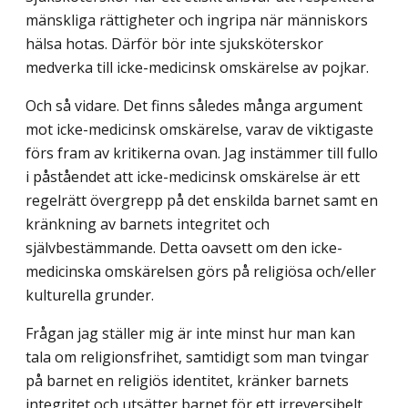
mänskliga rättigheter och ingripa när människors
hälsa hotas. Därför bör inte sjuksköterskor
medverka till icke-medicinsk omskärelse av pojkar.
Och så vidare. Det finns således många argument
mot icke-medicinsk omskärelse, varav de viktigaste
förs fram av kritikerna ovan. Jag instämmer till fullo
i påståendet att icke-medicinsk omskärelse är ett
regelrätt övergrepp på det enskilda barnet samt en
kränkning av barnets integritet och
självbestämmande. Detta oavsett om den icke-
medicinska omskärelsen görs på religiösa och/eller
kulturella grunder.
Frågan jag ställer mig är inte minst hur man kan
tala om religionsfrihet, samtidigt som man tvingar
på barnet en religiös identitet, kränker barnets
integritet och utsätter barnet för ett irreversibelt