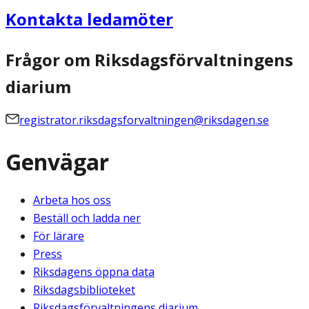
Kontakta ledamöter
Frågor om Riksdagsförvaltningens
diarium
registrator.riksdagsforvaltningen@riksdagen.se
Genvägar
Arbeta hos oss
Beställ och ladda ner
För lärare
Press
Riksdagens öppna data
Riksdagsbiblioteket
Riksdagsförvaltningens diarium