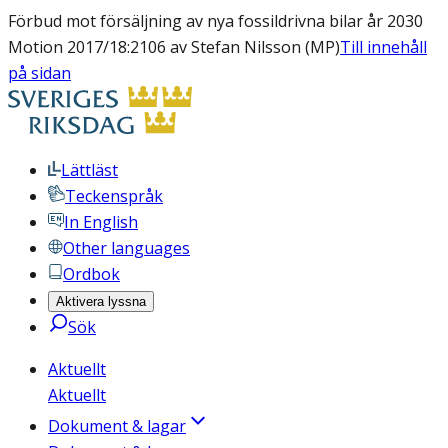
Förbud mot försäljning av nya fossildrivna bilar år 2030
Motion 2017/18:2106 av Stefan Nilsson (MP)
Till innehåll
på sidan
Lättläst
Teckenspråk
In English
Other languages
Ordbok
Aktivera lyssna
Sök
Aktuellt
Aktuellt
Dokument & lagar