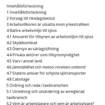
Innehållsförteckning
1 Innehållsförteckning
2 Förslag till riksdagsbeslut
3 Arbetsvillkoren är utsatta inom yrkestrafiken
4 Bättre arbetsmiljö till sjöss
4.1 Ansvaret för tillsynen av arbetsmiljön till sjöss
4.2 Skyddsombud
4.3 Översyn av särlagstiftning
4.4 Privata aktörer som tillsynsmyndighet
4.5 Varv i annat land
4.6 Jämställdhet och metoo-rörelsen ombord
4.7 Statens ansvar för schysta sjötransporter
4.8 Cabotage
5 Ordning och reda i taxibranschen
5.1 Utredning och utvärdering av avreglerad
taxibransch
5.2 Vem är arbetstagare och vem är arbetsgivare?