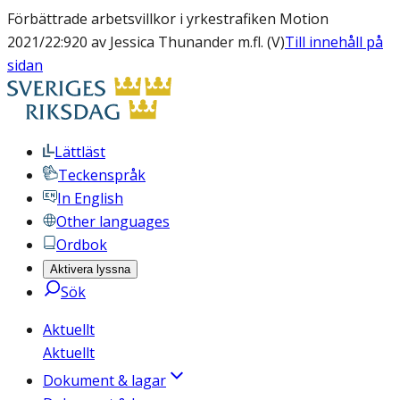
Förbättrade arbetsvillkor i yrkestrafiken Motion
2021/22:920 av Jessica Thunander m.fl. (V)
Till innehåll på
sidan
Lättläst
Teckenspråk
In English
Other languages
Ordbok
Aktivera lyssna
Sök
Aktuellt
Aktuellt
Dokument & lagar