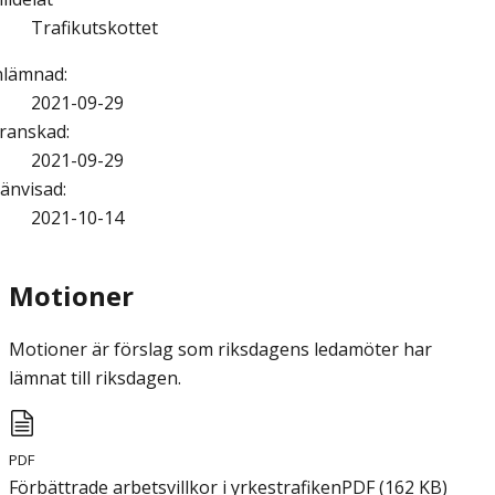
Trafikutskottet
nlämnad
:
2021-09-29
ranskad
:
2021-09-29
änvisad
:
2021-10-14
Motioner
Motioner är förslag som riksdagens ledamöter har
lämnat till riksdagen.
PDF
Förbättrade arbetsvillkor i yrkestrafiken
PDF
(
162
KB
)