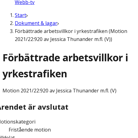
Webb-tv
Start
Dokument & lagar
Förbättrade arbetsvillkor i yrkestrafiken (Motion
2021/22:920 av Jessica Thunander m.fl. (V))
Förbättrade arbetsvillkor i
yrkestrafiken
Motion
2021/22:920 av Jessica Thunander m.fl. (V)
Ärendet är avslutat
otionskategori
Fristående motion
illdelat