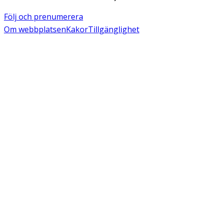
Följ och prenumerera
Om webbplatsen
Kakor
Tillgänglighet