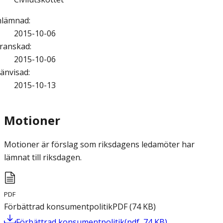
nlämnad
:
2015-10-06
ranskad
:
2015-10-06
änvisad
:
2015-10-13
Motioner
Motioner är förslag som riksdagens ledamöter har
lämnat till riksdagen.
PDF
Förbättrad konsumentpolitik
PDF
(
74
KB
)
Förbättrad konsumentpolitik
(
pdf
,
74
KB
)