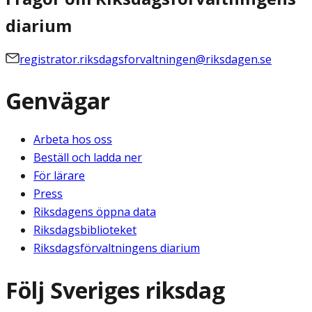
diarium
registrator.riksdagsforvaltningen@riksdagen.se
Genvägar
Arbeta hos oss
Beställ och ladda ner
För lärare
Press
Riksdagens öppna data
Riksdagsbiblioteket
Riksdagsförvaltningens diarium
Följ Sveriges riksdag