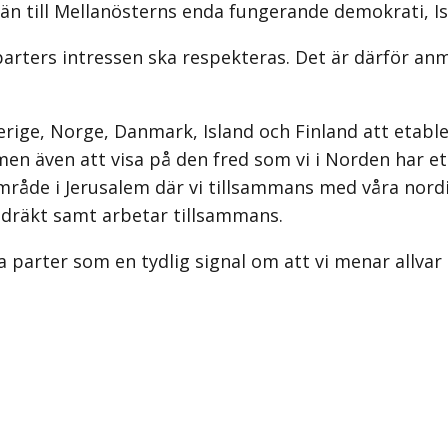
än till Mellanösterns enda fungerande demokrati, Is
 parters intressen ska respekteras. Det är därför a
verige, Norge, Danmark, Island och Finland att eta
en även att visa på den fred som vi i Norden har et
sadområde i Jerusalem där vi tillsammans med våra 
endräkt samt arbetar tillsammans.
 parter som en tydlig signal om att vi menar allvar n