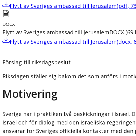
Flytt av Sveriges ambassad till Jerusalem
(
pdf
,
7
DOCX
Flytt av Sveriges ambassad till Jerusalem
DOCX
(
69
Flytt av Sveriges ambassad till Jerusalem
(
docx
,
Förslag till riksdagsbeslut
Riksdagen ställer sig bakom det som anförs i motio
Motivering
Sverige har i praktiken två beskickningar i Israel. 
Israel och för dialog med den israeliska regeringe
ansvarar för Sveriges officiella kontakter med den