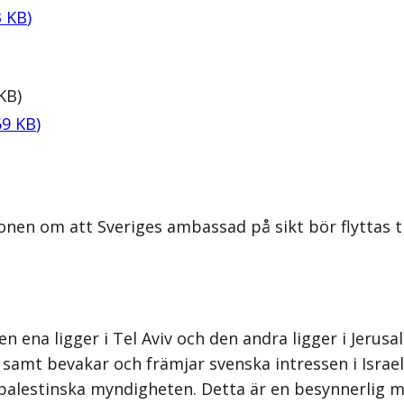
3
KB
)
KB
)
69
KB
)
nen om att Sveriges ambassad på sikt bör flyttas til
Den ena ligger i Tel Aviv och den andra ligger i Jeru
n samt bevakar och främjar svenska intressen i Israe
 palestinska myndigheten. Detta är en besynnerlig m