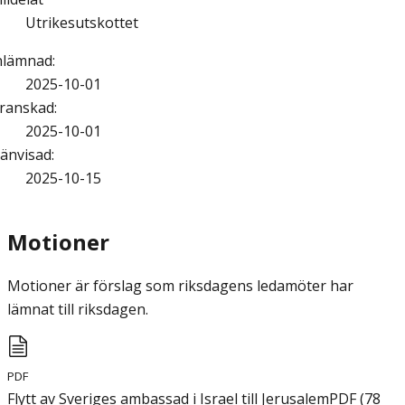
Utrikesutskottet
nlämnad
:
2025-10-01
ranskad
:
2025-10-01
änvisad
:
2025-10-15
Motioner
Motioner är förslag som riksdagens ledamöter har
lämnat till riksdagen.
PDF
Flytt av Sveriges ambassad i Israel till Jerusalem
PDF
(
78