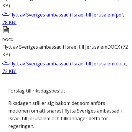
KB
)
Flytt av Sveriges ambassad i Israel till Jerusalem
(
pdf
,
78
KB
)
DOCX
Flytt av Sveriges ambassad i Israel till Jerusalem
DOCX
(
72
KB
)
Flytt av Sveriges ambassad i Israel till Jerusalem
(
docx
,
72
KB
)
Förslag till riksdagsbeslut
Riksdagen ställer sig bakom det som anförs i
motionen om att snarast flytta Sveriges ambassad i
Israel till Jerusalem och tillkännager detta för
regeringen.