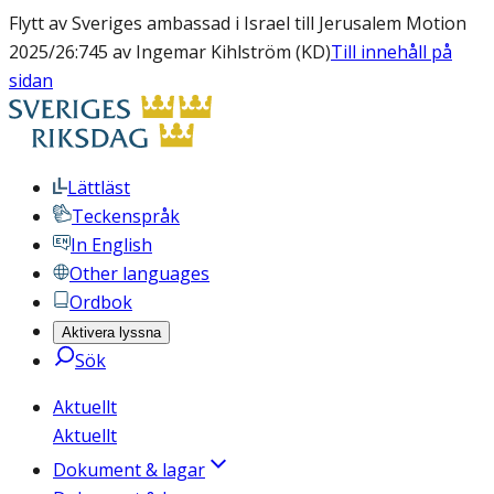
Flytt av Sveriges ambassad i Israel till Jerusalem Motion
2025/26:745 av Ingemar Kihlström (KD)
Till innehåll på
sidan
Lättläst
Teckenspråk
In English
Other languages
Ordbok
Aktivera lyssna
Sök
Aktuellt
Aktuellt
Dokument & lagar