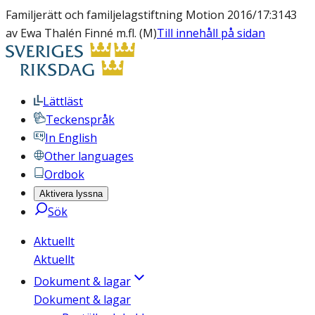
Familjerätt och familjelagstiftning Motion 2016/17:3143
av Ewa Thalén Finné m.fl. (M)
Till innehåll på sidan
Lättläst
Teckenspråk
In English
Other languages
Ordbok
Aktivera lyssna
Sök
Aktuellt
Aktuellt
Dokument & lagar
Dokument & lagar