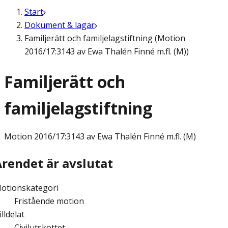
Start
Dokument & lagar
Familjerätt och familjelagstiftning (Motion
2016/17:3143 av Ewa Thalén Finné m.fl. (M))
Familjerätt och
familjelagstiftning
Motion
2016/17:3143 av Ewa Thalén Finné m.fl. (M)
Ärendet är avslutat
otionskategori
Fristående motion
illdelat
Civilutskottet