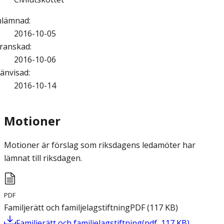
nlämnad
:
2016-10-05
ranskad
:
2016-10-06
änvisad
:
2016-10-14
Motioner
Motioner är förslag som riksdagens ledamöter har
lämnat till riksdagen.
PDF
Familjerätt och familjelagstiftning
PDF
(
117
KB
)
Familjerätt och familjelagstiftning
(
pdf
,
117
KB
)