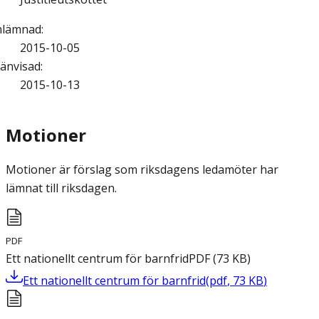
nlämnad
:
2015-10-05
änvisad
:
2015-10-13
Motioner
Motioner är förslag som riksdagens ledamöter har
lämnat till riksdagen.
PDF
Ett nationellt centrum för barnfrid
PDF
(
73
KB
)
Ett nationellt centrum för barnfrid
(
pdf
,
73
KB
)