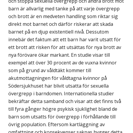
och stoppa sexuella övergrepp och andra brott mot
barn är allvarlig med tanke på att varje övergrepp
och brott är en medveten handling som riktar sig
direkt mot barnet och därför riskerar att skada
barnet på en djup existentiell nivå. Dessutom
innebär det faktum att ett barn har varit utsatt för
ett brott att risken för att utsättas för nya brott av
nya förövare ökar markant. En studie visar till
exempel att över 30 procent av de vuxna kvinnor
som på grund av våldtäkt kommer till
akutmottagningen för våldtagna kvinnor på
Södersjukhuset har blivit utsatta för sexuella
övergrepp i barndomen. Internationella studier
bekräftar detta samband och visar att det finns två
till fyra gånger högre psykisk sjuklighet bland de
barn som utsatts för övergrepp i förhållande till
övrig population. Eftersom kartläggning av
omfattning och konsekvenser saknas bygger detta