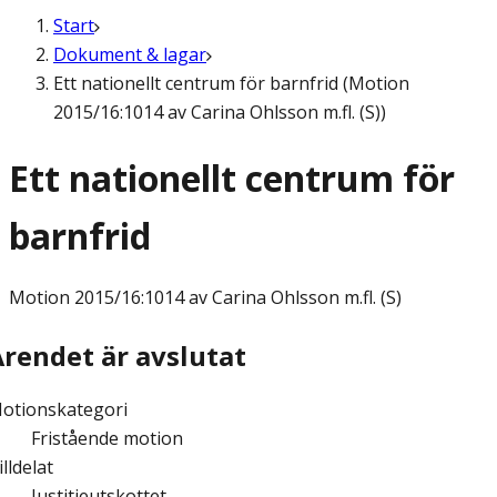
Start
Dokument & lagar
Ett nationellt centrum för barnfrid (Motion
2015/16:1014 av Carina Ohlsson m.fl. (S))
Ett nationellt centrum för
barnfrid
Motion
2015/16:1014 av Carina Ohlsson m.fl. (S)
Ärendet är avslutat
otionskategori
Fristående motion
illdelat
Justitieutskottet