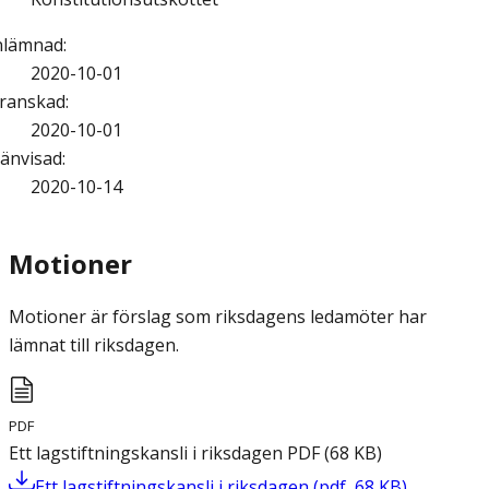
nlämnad
:
2020-10-01
ranskad
:
2020-10-01
änvisad
:
2020-10-14
Motioner
Motioner är förslag som riksdagens ledamöter har
lämnat till riksdagen.
PDF
Ett lagstiftningskansli i riksdagen
PDF
(
68
KB
)
Ett lagstiftningskansli i riksdagen
(
pdf
,
68
KB
)