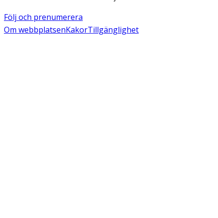
Följ och prenumerera
Om webbplatsen
Kakor
Tillgänglighet