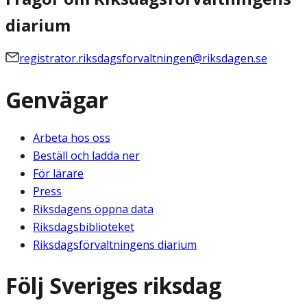
diarium
registrator.riksdagsforvaltningen@riksdagen.se
Genvägar
Arbeta hos oss
Beställ och ladda ner
För lärare
Press
Riksdagens öppna data
Riksdagsbiblioteket
Riksdagsförvaltningens diarium
Följ Sveriges riksdag