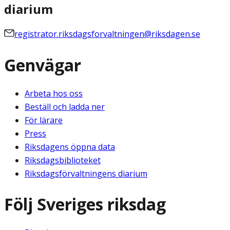
diarium
registrator.riksdagsforvaltningen@riksdagen.se
Genvägar
Arbeta hos oss
Beställ och ladda ner
För lärare
Press
Riksdagens öppna data
Riksdagsbiblioteket
Riksdagsförvaltningens diarium
Följ Sveriges riksdag