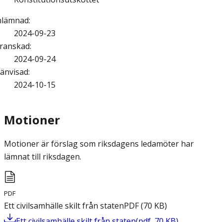
nlämnad
:
2024-09-23
ranskad
:
2024-09-24
änvisad
:
2024-10-15
Motioner
Motioner är förslag som riksdagens ledamöter har
lämnat till riksdagen.
PDF
Ett civilsamhälle skilt från staten
PDF
(
70
KB
)
Ett civilsamhälle skilt från staten
(
pdf
,
70
KB
)