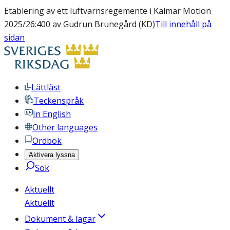
Etablering av ett luftvärnsregemente i Kalmar Motion
2025/26:400 av Gudrun Brunegård (KD)
Till innehåll på
sidan
Lättläst
Teckenspråk
In English
Other languages
Ordbok
Aktivera lyssna
Sök
Aktuellt
Aktuellt
Dokument & lagar