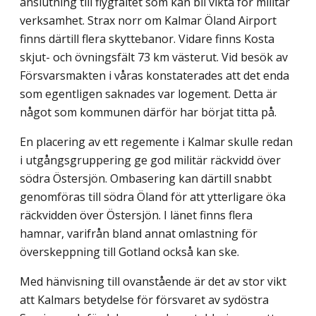
anslutning till flygfältet som kan bli vikta för militär
verksamhet. Strax norr om Kalmar Öland Airport
finns därtill flera skyttebanor. Vidare finns Kosta
skjut- och övningsfält 73 km västerut. Vid besök av
Försvarsmakten i våras konstaterades att det enda
som egentligen saknades var logement. Detta är
något som kommunen därför har börjat titta på.
En placering av ett regemente i Kalmar skulle redan
i utgångsgruppering ge god militär räckvidd över
södra Östersjön. Ombasering kan därtill snabbt
genomföras till södra Öland för att ytterligare öka
räckvidden över Östersjön. I länet finns flera
hamnar, varifrån bland annat omlastning för
överskeppning till Gotland också kan ske.
Med hänvisning till ovanstående är det av stor vikt
att Kalmars betydelse för försvaret av sydöstra