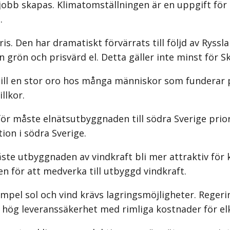
 jobb skapas. Klimatomställningen är en uppgift för
.
ris. Den har dramatiskt förvärrats till följd av Ryss
 en grön och prisvärd el. Detta gäller inte minst för 
 till en stor oro hos många människor som funderar p
llkor.
för måste elnätsutbyggnaden till södra Sverige prio
on i södra Sverige.
åste utbyggnaden av vindkraft bli mer attraktiv för
 för att medverka till utbyggd vindkraft.
xempel sol och vind krävs lagringsmöjligheter. Rege
 hög leveranssäkerhet med rimliga kostnader för e