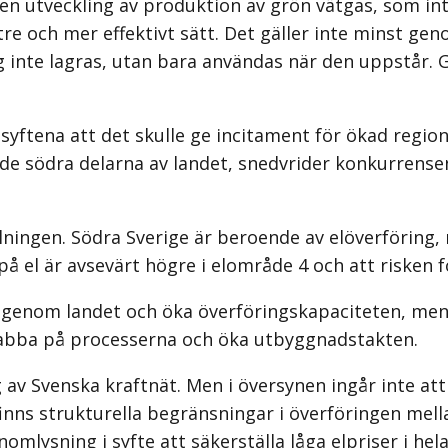
utveckling av produktion av grön vätgas, som inte
re och mer effektivt sätt. Det gäller inte minst gen
dag inte lagras, utan bara användas när den uppstår
ftena att det skulle ge incita­ment för ökad regiona
de södra delarna av landet, snedvrider konkurrense
ningen. Södra Sverige är beroende av elöverföring, 
el är avsevärt högre i elområde 4 och att risken fö
 genom landet och öka överförings­kapaciteten, men
abba på processerna och öka utbyggnadstakten.
av Svenska kraftnät. Men i översynen ingår inte att
 finns strukturella begränsningar i överföringen mel
ysning i syfte att säkerställa låga elpriser i hela