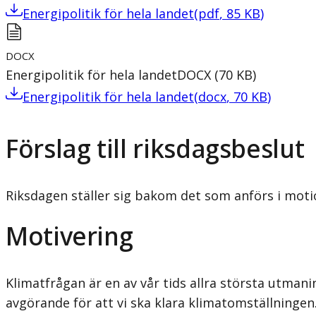
Energipolitik för hela landet
(
pdf
,
85
KB
)
DOCX
Energipolitik för hela landet
DOCX
(
70
KB
)
Energipolitik för hela landet
(
docx
,
70
KB
)
Förslag till riksdagsbeslut
Riksdagen ställer sig bakom det som anförs i motio
Motivering
Klimatfrågan är en av vår tids allra största utman
avgörande för att vi ska klara klimatomställningen.