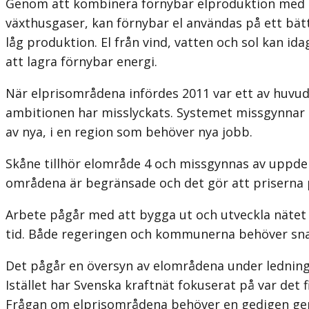
Genom att kombinera förnybar elproduktion med en 
växthusgaser, kan förnybar el användas på ett bätt
låg produktion. El från vind, vatten och sol kan i
att lagra förnybar energi.
När elprisområdena infördes 2011 var ett av huvudsy
ambitionen har miss­lyckats. Systemet missgynnar 
av nya, i en region som behöver nya jobb.
Skåne tillhör elområde 4 och missgynnas av uppdel
områdena är begränsade och det gör att priserna på 
Arbete pågår med att bygga ut och utveckla nätet
tid. Både regeringen och kommunerna behöver sn
Det pågår en översyn av elområdena under ledning 
Istället har Svenska kraftnät fokuserat på var det
Frågan om elprisområdena behöver en gedigen genoml