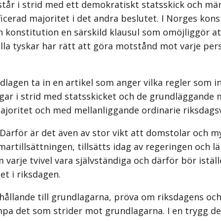
tår i strid med ett demo­kratiskt statsskick och män
ficerad majoritet i det andra beslutet. I Norges kon­s
in konstitution en särskild klausul som omöjliggör 
lla tyskar har rätt att göra motstånd mot varje per
lagen ta in en artikel som anger vilka regler som int
r i strid med statsskicket och de grundläggande män
ajoritet och med mellanliggande ordinarie riksdagsv
n. Därför är det även av stor vikt att domstolar o
artillsättningen, tillsätts idag av regeringen och l
 varje tvivel vara självständiga och därför bör ist
et i riksdagen.
förhållande till grundlagarna, pröva om riksdagens o
lämpa det som strider mot grundlagarna. I en trygg 