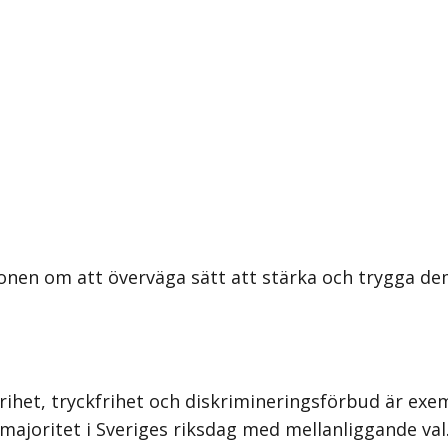
onen om att överväga sätt att stärka och trygga dem
sfrihet, tryckfrihet och diskrimineringsför­bud är e
joritet i Sveriges riksdag med mellanliggande val. I