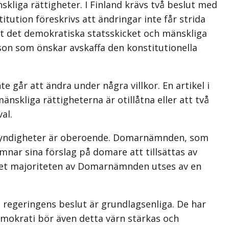
skliga rättigheter. I Finland krävs två beslut med
titution föreskrivs att ändringar inte får strida
att det demokratiska statsskicket och mänskliga
son som önskar avskaffa den konstitutionella
e går att ändra under några villkor. En artikel i
skliga rättigheterna är otillåtna eller att två
al.
ch myndigheter är oberoende. Domarnämnden, som
ämnar sina förslag på domare att tillsättas av
ället majoriteten av Domarnämnden utses av en
ch regeringens beslut är grundlagsenliga. De har
demokrati bör även detta värn stärkas och