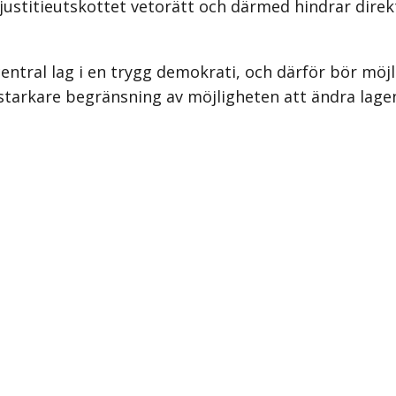
ustitie­utskottet vetorätt och därmed hindrar direkt
central lag i en trygg demokrati, och därför bör möj
n starkare begränsning av möjligheten att ändra lage