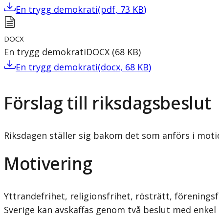
En trygg demokrati
(
pdf
,
73
KB
)
DOCX
En trygg demokrati
DOCX
(
68
KB
)
En trygg demokrati
(
docx
,
68
KB
)
Förslag till riksdagsbeslut
Riksdagen ställer sig bakom det som anförs i moti
Motivering
Yttrandefrihet, religionsfrihet, rösträtt, förening
Sverige kan avskaffas genom två beslut med enkel ma