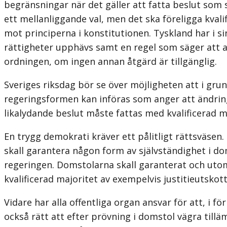
begränsningar när det gäller att fatta beslut som s
ett mellanlig­gande val, men det ska föreligga kvali
mot principerna i konstitutionen. Tyskland har i s
rättigheter upphävs samt en regel som säger att a
ordningen, om ingen annan åtgärd är tillgänglig.
Sveriges riksdag bör se över möjligheten att i grund
regeringsformen kan införas som anger att ändringa
likalydande beslut måste fattas med kvalificerad m
En trygg demokrati kräver ett pålitligt rättsväse
skall garantera någon form av självständighet i dom
regeringen. Domstolarna skall garanterat och utom
kvalificerad majoritet av exempelvis justitieutskott
Vidare har alla offentliga organ ansvar för att, i 
också rätt att efter pröv­ning i domstol vägra til