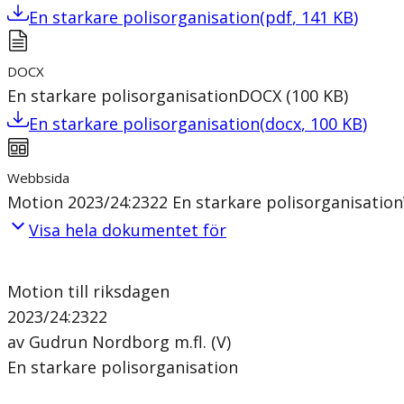
En starkare polisorganisation
(
pdf
,
141
KB
)
DOCX
En starkare polisorganisation
DOCX
(
100
KB
)
En starkare polisorganisation
(
docx
,
100
KB
)
Webbsida
Motion 2023/24:2322 En starkare polisorganisation
Visa hela dokumentet för
Motion till riksdagen
2023/24:2322
av Gudrun Nordborg m.fl. (V)
En starkare polisorganisation