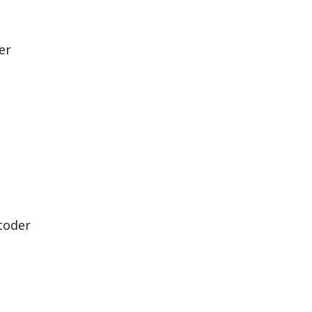
er
toder