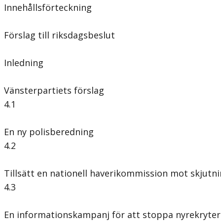
Innehållsförteckning
Förslag till riksdagsbeslut
Inledning
Vänsterpartiets förslag
4.1
En ny polisberedning
4.2
Tillsätt en nationell haverikommission mot skjutn
4.3
En informationskampanj för att stoppa nyrekryterin