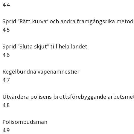
4.4
Sprid ”Rätt kurva” och andra framgångsrika metod
4.5
Sprid ”Sluta skjut” till hela landet
4.6
Regelbundna vapenamnestier
4.7
Utvärdera polisens brottsförebyggande arbetsme
4.8
Polisombudsman
4.9