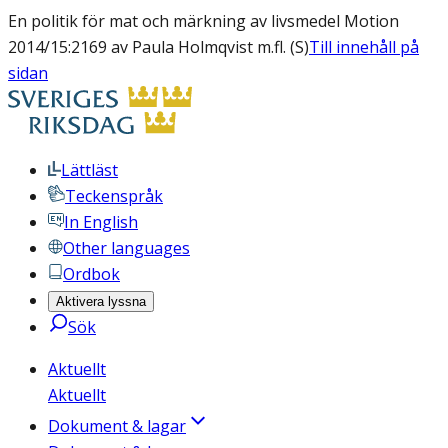
En politik för mat och märkning av livsmedel Motion
2014/15:2169 av Paula Holmqvist m.fl. (S)
Till innehåll på
sidan
Lättläst
Teckenspråk
In English
Other languages
Ordbok
Aktivera lyssna
Sök
Aktuellt
Aktuellt
Dokument & lagar