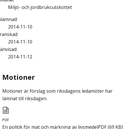
Miljö- och jordbruksutskottet
nlämnad
:
2014-11-10
ranskad
:
2014-11-10
änvisad
:
2014-11-12
Motioner
Motioner är förslag som riksdagens ledamöter har
lämnat till riksdagen.
PDF
En politik för mat och märkning av livsmedel
PDF
(
69
KB
)