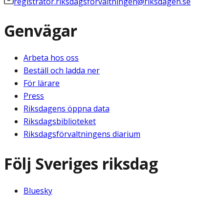
registrator.riksdagsforvaltningen@riksdagen.se
Genvägar
Arbeta hos oss
Beställ och ladda ner
För lärare
Press
Riksdagens öppna data
Riksdagsbiblioteket
Riksdagsförvaltningens diarium
Följ Sveriges riksdag
Bluesky