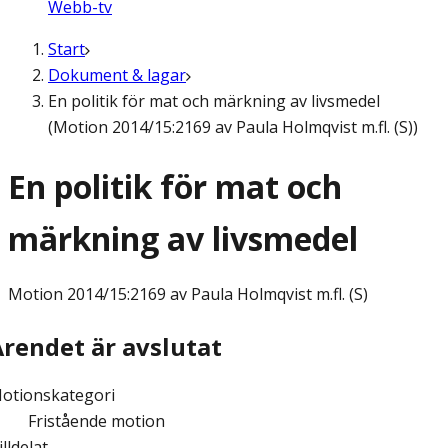
Webb-tv
Start
Dokument & lagar
En politik för mat och märkning av livsmedel
(Motion 2014/15:2169 av Paula Holmqvist m.fl. (S))
En politik för mat och
märkning av livsmedel
Motion
2014/15:2169 av Paula Holmqvist m.fl. (S)
Ärendet är avslutat
otionskategori
Fristående motion
illdelat