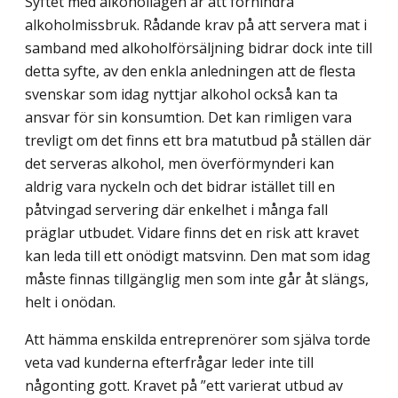
Syftet med alkohollagen är att förhindra
alkoholmissbruk. Rådande krav på att servera mat i
samband med alkoholförsäljning bidrar dock inte till
detta syfte, av den enkla anledningen att de flesta
svenskar som idag nyttjar alkohol också kan ta
ansvar för sin konsumtion. Det kan rimligen vara
trevligt om det finns ett bra matutbud på ställen där
det serveras alkohol, men överförmynderi kan
aldrig vara nyckeln och det bidrar istället till en
påtvingad servering där enkelhet i många fall
präglar utbudet. Vidare finns det en risk att kravet
kan leda till ett onödigt matsvinn. Den mat som idag
måste finnas tillgänglig men som inte går åt slängs,
helt i onödan.
Att hämma enskilda entreprenörer som själva torde
veta vad kunderna efterfrågar leder inte till
någonting gott. Kravet på ”ett varierat utbud av