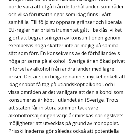
borde vara att utgå från de för­hållanden som råder
och vilka förutsättningar som idag finns i vårt
samhälle. Till följd av öppnare gränser och liberala
EU-regler har prisinstrumentet gått i baklås, vilket
gjort att begränsningen av konsumtionen genom
exempelvis höga skatter inte är möjlig på samma
sätt som förr. En konsekvens av de förhållandevis
höga priserna på alkohol i Sverige är en ökad privat
införsel av alkohol från andra länder med lägre
priser. Det är som tidigare nämnts mycket enkelt att
idag snabbt få tag på utlandsköpt alkohol, och i
vissa områden är det vanligare att den alkohol som
konsumeras är köpt i utlandet än i Sverige. Trots
att staten får in stora summor tack vare
alkoholförsäljningen varje år minskas näringslivets
möjligheter att utvecklas på grund av monopolet.
Prisskillnaderna gör således också att potentiella