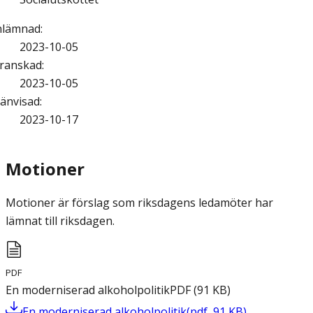
nlämnad
:
2023-10-05
ranskad
:
2023-10-05
änvisad
:
2023-10-17
Motioner
Motioner är förslag som riksdagens ledamöter har
lämnat till riksdagen.
PDF
En moderniserad alkoholpolitik
PDF
(
91
KB
)
En moderniserad alkoholpolitik
(
pdf
,
91
KB
)