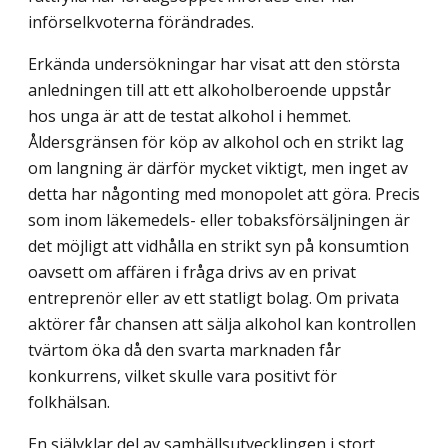
införselkvoterna förändrades.
Erkända undersökningar har visat att den största
anledningen till att ett alkohol­beroende uppstår
hos unga är att de testat alkohol i hemmet.
Åldersgränsen för köp av alkohol och en strikt lag
om langning är därför mycket viktigt, men inget av
detta har någonting med monopolet att göra. Precis
som inom läkemedels- eller tobaksför­säljningen är
det möjligt att vidhålla en strikt syn på konsumtion
oavsett om affären i fråga drivs av en privat
entreprenör eller av ett statligt bolag. Om privata
aktörer får chansen att sälja alkohol kan kontrollen
tvärtom öka då den svarta marknaden får
konkurrens, vilket skulle vara positivt för
folkhälsan.
En självklar del av samhällsutvecklingen i stort