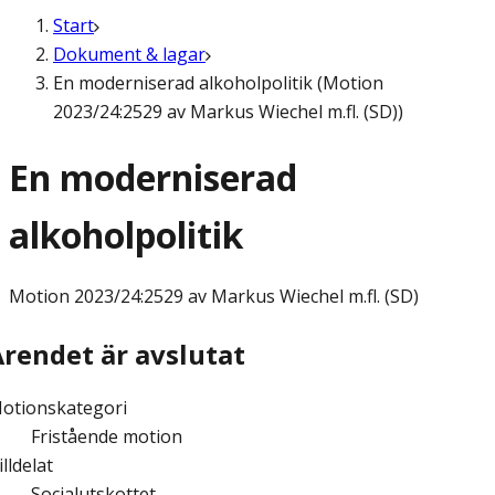
Start
Dokument & lagar
En moderniserad alkoholpolitik (Motion
2023/24:2529 av Markus Wiechel m.fl. (SD))
En moderniserad
alkoholpolitik
Motion
2023/24:2529 av Markus Wiechel m.fl. (SD)
Ärendet är avslutat
otionskategori
Fristående motion
illdelat
Socialutskottet