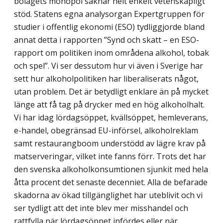
bolagets monopol saknar helt enkelt vetenskapligt
stöd. Statens egna analysorgan Expertgruppen för
studier i offentlig ekonomi (ESO) tydliggjorde bland
annat detta i rapporten ”Synd och skatt – en ESO-
rapport om politiken inom områdena alkohol, tobak
och spel”. Vi ser dessutom hur vi även i Sverige har
sett hur alkoholpolitiken har liberaliserats något,
utan problem. Det är betydligt enklare än på mycket
länge att få tag på drycker med en hög alkoholhalt.
Vi har idag lördagsöppet, kvällsöppet, hemleverans,
e-handel, obegränsad EU-införsel, alkoholreklam
samt restaurangboom understödd av lägre krav på
matserveringar, vilket inte fanns förr. Trots det har
den svenska alkohol­konsumtionen sjunkit med hela
åtta procent det senaste decenniet. Alla de befarade
skadorna av ökad tillgänglighet har uteblivit och vi
ser tydligt att det inte blev mer miss­handel och
rattfylla när lördagsöppet infördes eller när