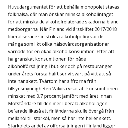
Huvudargumentet för att behålla monopolet stavas
folkhälsa, där man önskar minska alkoholintaget
för att minska de alkoholrelaterade skadorna bland
medborgarna. När Finland vid årsskiftet 2017/2018
liberaliserade sin strikta alkoholpolicy var det
många som likt olika hälsovårdsorganisationer
varnade för en ökad alkoholkonsumtion. Efter att
ha granskat konsumtionen för både
alkoholförsäljning i butiker och på restauranger
under årets första hälft ser vi svart på vitt att så
inte har skett. Tvärtom har siffrorna från
tillsynsmyndigheten Valvira visat att konsumtionen
minskat med 0,7 procent jämfört med året innan.
Motståndare till den mer liberala alkohollagen
befarade likaså att finländarna skulle övergå från
mellanöl till starköl, men så har inte heller skett.
Stark­ölets andel av ölförsäljningen i Finland ligger