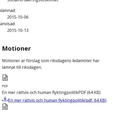
nlämnad
:
2015-10-06
änvisad
:
2015-10-13
Motioner
Motioner är förslag som riksdagens ledamöter har
lämnat till riksdagen.
PDF
En mer rättvis och human flyktingpolitik
PDF
(
64
KB
)
En mer rättvis och human flyktingpolitik
(
pdf
,
64
KB
)