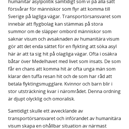
humanitär asylpolitik samtidigt som vi på alla sätt
försvårar för människor som flyr att komma till
Sverige på lagliga vägar. Transportörsansvaret som
innebär att flygbolag kan stämmas på stora
summor om de släpper ombord människor som
saknar visum och avsaknaden av humanitära visum
gör att det enda sättet för en flykting att söka asyl
här är att ta sig hit på olagliga vägar. Ofta i osäkra
båtar över Medelhavet med livet som insats. De som
får en chans att komma hit är ofta unga män som
klarar den tuffa resan hit och de som har råd att
betala flyktingsmugglare. Kvinnor och barn blir i
stor utsträckning kvar i närområdet. Denna ordning
är djupt olycklig och omoralisk.
Samtidigt skulle ett avvecklande av
transportörsansvaret och införandet av humanitära
visum skapa en ohållbar situation av närmast