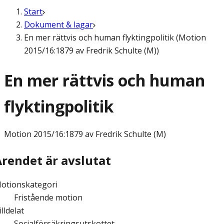
Start
Dokument & lagar
En mer rättvis och human flyktingpolitik (Motion
2015/16:1879 av Fredrik Schulte (M))
En mer rättvis och human
flyktingpolitik
Motion
2015/16:1879 av Fredrik Schulte (M)
Ärendet är avslutat
otionskategori
Fristående motion
illdelat
Socialförsäkringsutskottet