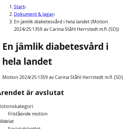
Start
Dokument & lagar
En jämlik diabetesvård i hela landet (Motion
2024/25:1359 av Carina Ståhl Herrstedt m.fl. (SD))
En jämlik diabetesvård i
hela landet
Motion
2024/25:1359 av Carina Ståhl Herrstedt m.fl. (SD)
Ärendet är avslutat
otionskategori
Fristående motion
illdelat
Socialutskottet