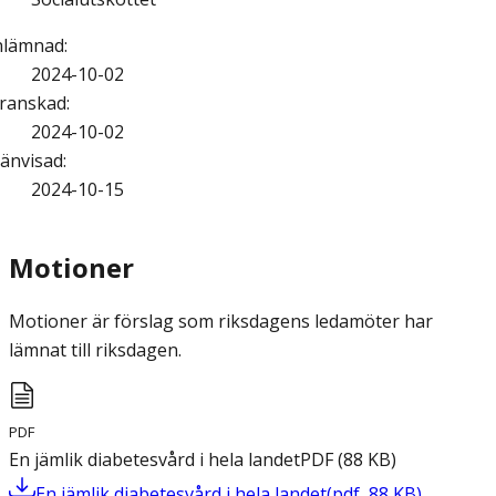
nlämnad
:
2024-10-02
ranskad
:
2024-10-02
änvisad
:
2024-10-15
Motioner
Motioner är förslag som riksdagens ledamöter har
lämnat till riksdagen.
PDF
En jämlik diabetesvård i hela landet
PDF
(
88
KB
)
En jämlik diabetesvård i hela landet
(
pdf
,
88
KB
)