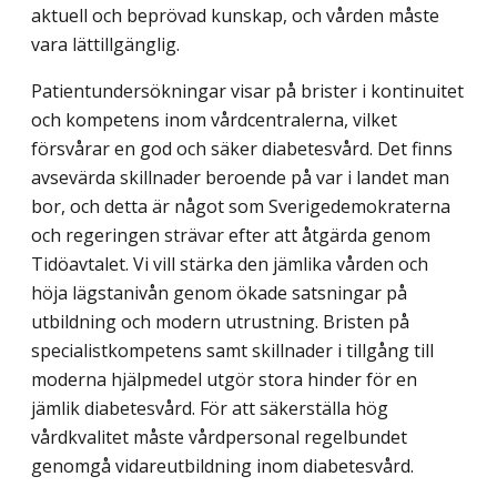
aktuell och beprövad kunskap, och vården måste
vara lättillgänglig.
Patientundersökningar visar på brister i kontinuitet
och kompetens inom vård­centralerna, vilket
försvårar en god och säker diabetesvård. Det finns
avsevärda skillnader beroende på var i landet man
bor, och detta är något som Sverigedemokra­terna
och regeringen strävar efter att åtgärda genom
Tidöavtalet. Vi vill stärka den jämlika vården och
höja lägstanivån genom ökade satsningar på
utbildning och modern utrustning. Bristen på
specialistkompetens samt skillnader i tillgång till
moderna hjälp­medel utgör stora hinder för en
jämlik diabetesvård. För att säkerställa hög
vårdkvalitet måste vårdpersonal regelbundet
genomgå vidareutbildning inom diabetesvård.