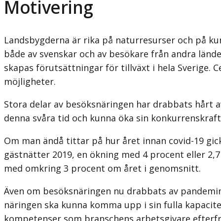
Motivering
Landsbygderna är rika på naturresurser och på k
både av svenskar och av besökare från andra länd
skapas förutsättningar för tillväxt i hela Sverige.
möjligheter.
Stora delar av besöksnäringen har drabbats hårt a
denna svåra tid och kunna öka sin konkurrenskraft i 
Om man ändå tittar på hur året innan covid-19 gick s
gästnätter 2019, en ökning med 4 procent eller 2,7
med omkring 3 procent om året i genomsnitt.
Även om besöksnäringen nu drabbats av pandemin un
näringen ska kunna komma upp i sin fulla kapacit
kompetenser som branschens arbetsgivare efterfrå