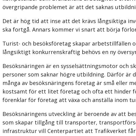
övergripande problemet är att det saknas utbildnin
Det är hög tid att inse att det krävs långsiktiga 
ska fortgå. Annars kommer vi snart att börja förl
Turist- och besöksföretag skapar arbetstillfällen o
långsiktigt konkurrenskraftig behövs en ny övers
Besöksnäringen är en sysselsättningsmotor och sk
personer som saknar högre utbildning. Därför är det
många av besöksnäringens företag är små eller mede
kostsamt för ett litet företag och ofta ett hinder 
förenklar för företag att växa och anställa inom t
Besöksnäringens utveckling är beroende av att besök
som skapar tillgång till transporter, transportför
infrastruktur vill Centerpartiet att Trafik­verket 