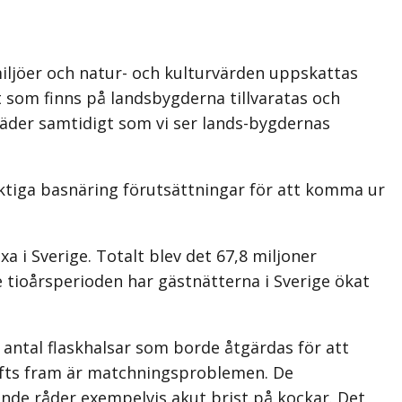
ljöer och natur- och kulturvärden uppskattas
som finns på landsbygderna tillvaratas och
 städer samtidigt som vi ser lands-bygdernas
ktiga basnäring förutsättningar för att komma ur
a i Sverige. Totalt blev det 67,8 miljoner
 tioårsperioden har gästnätterna i Sverige ökat
antal flaskhalsar som borde åtgärdas för att
lyfts fram är matchningsproblemen. De
nde råder exempelvis akut brist på kockar. Det