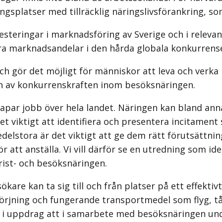
gsplatser med tillräcklig närings­livsförankring, s
investeringar i marknadsföring av Sverige och i rele
ora marknadsandelar i den hårda globala konkurrens
ch gör det möjligt för människor att leva och verka 
yn av konkurrenskraften inom besöksnäringen.
apar jobb över hela landet. Näringen kan bland ann
 viktigt att identifiera och presentera incitament s
lstora är det viktigt att ge dem rätt förutsättninga
för att anställa. Vi vill därför se en utredning som 
urist- och besöksnäringen.
are kan ta sig till och från platser på ett effektiv
sörjning och fungerande transportmedel som flyg, tå
får i uppdrag att i samarbete med besöksnäringen und