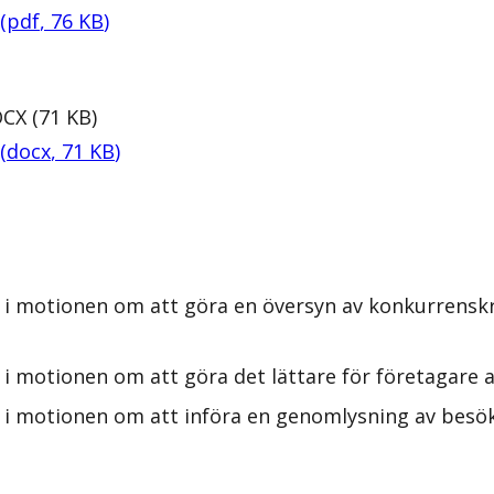
(
pdf
,
76
KB
)
CX
(
71
KB
)
(
docx
,
71
KB
)
 i motionen om att göra en översyn av konkurrenskr
i motionen om att göra det lättare för företagare at
s i motionen om att införa en genomlysning av besö