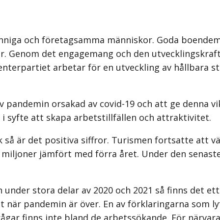
unniga och företagsamma människor. Goda boendemi
er. Genom det engagemang och den utvecklingskraft 
 Centerpartiet arbetar för en utveckling av hållbara
v pandemin orsakad av covid-19 och att ge denna vi
syfte att skapa arbetstillfällen och attraktivitet.
å är det positiva siffror. Turismen fortsatte att väx
 miljoner jämfört med förra året. Under den senaste
der stora delar av 2020 och 2021 så finns det ett 
et när pandemin är över. En av förklaringarna som 
gar finns inte bland de arbetssökande. För närvara