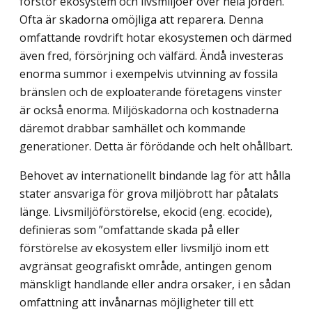
förstör ekosystem och livsmiljöer över hela jorden.
Ofta är skadorna omöjliga att reparera. Denna
omfattande rovdrift hotar ekosystemen och därmed
även fred, försörjning och välfärd. Ändå investeras
enorma summor i exempelvis utvinning av fossila
bränslen och de exploaterande företagens vinster
är också enorma. Miljöskadorna och kostnaderna
däremot drabbar samhället och kommande
generationer. Detta är förödande och helt ohållbart.
Behovet av internationellt bindande lag för att hålla
stater ansvariga för grova miljöbrott har påtalats
länge. Livsmiljöförstörelse, ekocid (eng. ecocide),
definieras som ”omfattande skada på eller
förstörelse av ekosystem eller livsmiljö inom ett
avgränsat geografiskt område, antingen genom
mänskligt handlande eller andra orsaker, i en sådan
omfattning att invånarnas möjligheter till ett