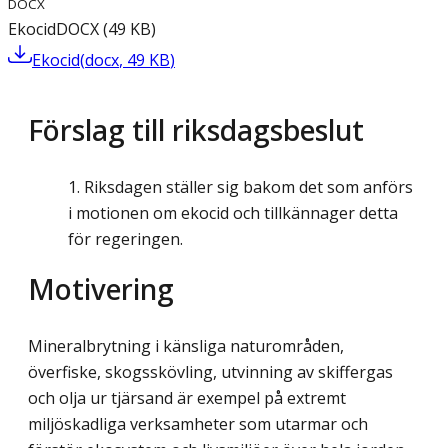
DOCX
Ekocid
DOCX
(
49
KB
)
Ekocid
(
docx
,
49
KB
)
Förslag till riksdagsbeslut
Riksdagen ställer sig bakom det som anförs
i motionen om ekocid och tillkännager detta
för regeringen.
Motivering
Mineralbrytning i känsliga naturområden,
överfiske, skogsskövling, utvinning av skiffergas
och olja ur tjärsand är exempel på extremt
miljöskadliga verksamheter som utarmar och