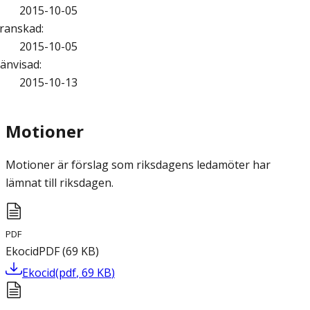
2015-10-05
ranskad
:
2015-10-05
änvisad
:
2015-10-13
Motioner
Motioner är förslag som riksdagens ledamöter har
lämnat till riksdagen.
PDF
Ekocid
PDF
(
69
KB
)
Ekocid
(
pdf
,
69
KB
)