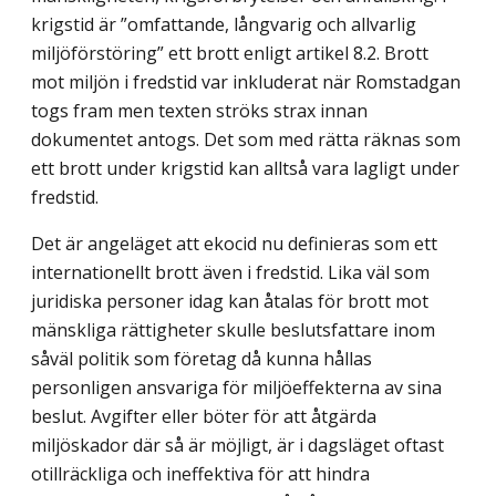
krigstid är ”omfattande, långvarig och allvarlig
miljöförstöring” ett brott enligt artikel 8.2. Brott
mot miljön i fredstid var inkluderat när Romstadgan
togs fram men texten ströks strax innan
dokumentet antogs. Det som med rätta räknas som
ett brott under krigstid kan alltså vara lagligt under
fredstid.
Det är angeläget att ekocid nu definieras som ett
internationellt brott även i fredstid. Lika väl som
juridiska personer idag kan åtalas för brott mot
mänskliga rättigheter skulle beslutsfattare inom
såväl politik som företag då kunna hållas
personligen ansvariga för miljöeffekterna av sina
beslut. Avgifter eller böter för att åtgärda
miljöskador där så är möjligt, är i dagsläget oftast
otillräckliga och ineffektiva för att hindra