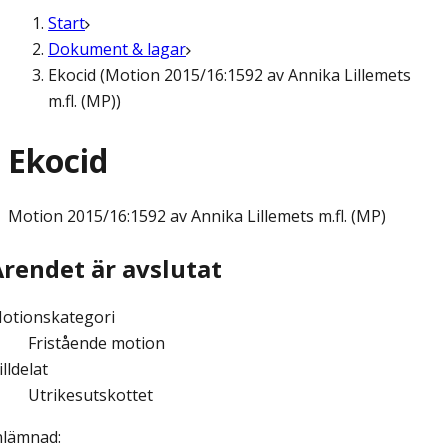
Start
Dokument & lagar
Ekocid (Motion 2015/16:1592 av Annika Lillemets
m.fl. (MP))
Ekocid
Motion
2015/16:1592 av Annika Lillemets m.fl. (MP)
Ärendet är avslutat
otionskategori
Fristående motion
illdelat
Utrikesutskottet
nlämnad
: