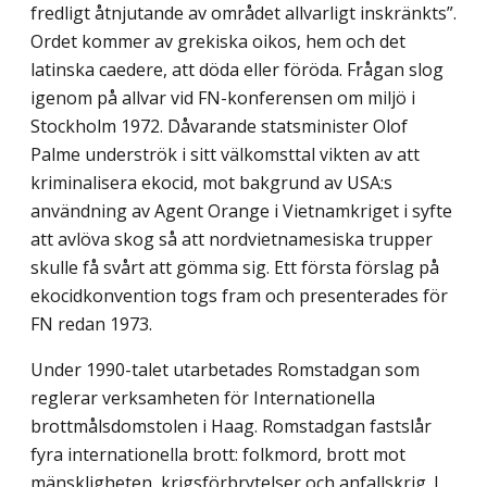
fredligt åtnjutande av området allvarligt inskränkts”.
Ordet kommer av grekiska oikos, hem och det
latinska caedere, att döda eller föröda. Frågan slog
igenom på allvar vid FN-konferensen om miljö i
Stockholm 1972. Dåvarande statsminister Olof
Palme underströk i sitt välkomsttal vikten av att
kriminalisera ekocid, mot bakgrund av USA:s
användning av Agent Orange i Vietnamkriget i syfte
att avlöva skog så att nordvietnamesiska trupper
skulle få svårt att gömma sig. Ett första förslag på
ekocidkonvention togs fram och presenterades för
FN redan 1973.
Under 1990-talet utarbetades Romstadgan som
reglerar verksamheten för Internationella
brottmålsdomstolen i Haag. Romstadgan fastslår
fyra internationella brott: folkmord, brott mot
mänskligheten, krigsförbrytelser och anfallskrig. I