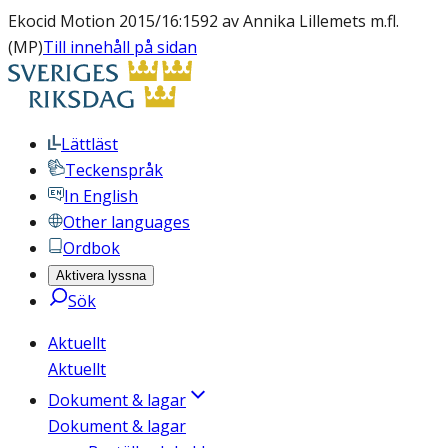
Ekocid Motion 2015/16:1592 av Annika Lillemets m.fl.
(MP)
Till innehåll på sidan
Lättläst
Teckenspråk
In English
Other languages
Ordbok
Aktivera lyssna
Sök
Aktuellt
Aktuellt
Dokument & lagar
Dokument & lagar