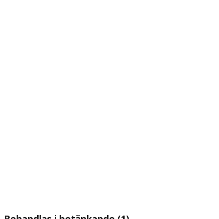
Behandlas i betänkande (1)