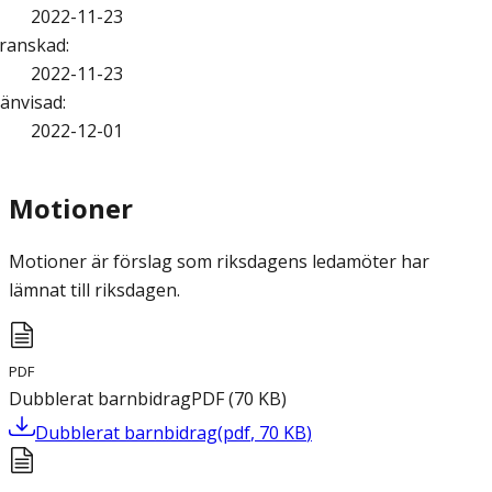
2022-11-23
ranskad
:
2022-11-23
änvisad
:
2022-12-01
Motioner
Motioner är förslag som riksdagens ledamöter har
lämnat till riksdagen.
PDF
Dubblerat barnbidrag
PDF
(
70
KB
)
Dubblerat barnbidrag
(
pdf
,
70
KB
)