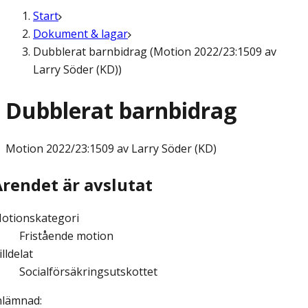
Start
Dokument & lagar
Dubblerat barnbidrag (Motion 2022/23:1509 av
Larry Söder (KD))
Dubblerat barnbidrag
Motion
2022/23:1509 av Larry Söder (KD)
Ärendet är avslutat
otionskategori
Fristående motion
illdelat
Socialförsäkringsutskottet
nlämnad
: