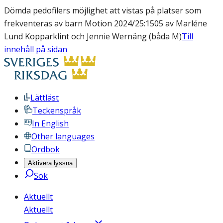
Dömda pedofilers möjlighet att vistas på platser som
frekventeras av barn Motion 2024/25:1505 av Marléne
Lund Kopparklint och Jennie Wernäng (båda M)
Till
innehåll på sidan
Lättläst
Teckenspråk
In English
Other languages
Ordbok
Aktivera lyssna
Sök
Aktuellt
Aktuellt