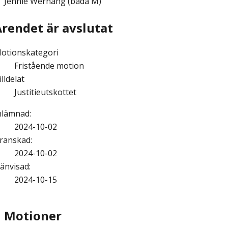
Jennie Wernäng (båda M)
Ärendet är avslutat
otionskategori
Fristående motion
illdelat
Justitieutskottet
nlämnad
:
2024-10-02
ranskad
:
2024-10-02
änvisad
:
2024-10-15
Motioner