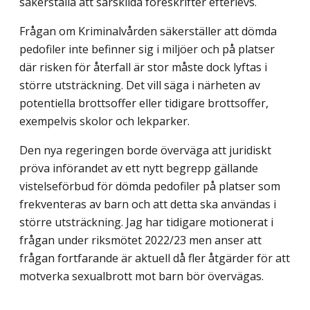
säkerställa att särskilda föreskrifter efterlevs.
Frågan om Kriminalvården säkerställer att dömda
pedofiler inte befinner sig i miljöer och på platser
där risken för återfall är stor måste dock lyftas i
större utsträckning. Det vill säga i närheten av
potentiella brottsoffer eller tidigare brottsoffer,
exempelvis skolor och lekparker.
Den nya regeringen borde överväga att juridiskt
pröva införandet av ett nytt begrepp gällande
vistelseförbud för dömda pedofiler på platser som
frekventeras av barn och att detta ska användas i
större utsträckning. Jag har tidigare motionerat i
frågan under riksmötet 2022/23 men anser att
frågan fortfarande är aktuell då fler åtgärder för att
motverka sexualbrott mot barn bör övervägas.