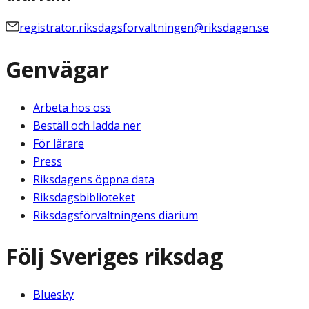
registrator.riksdagsforvaltningen@riksdagen.se
Genvägar
Arbeta hos oss
Beställ och ladda ner
För lärare
Press
Riksdagens öppna data
Riksdagsbiblioteket
Riksdagsförvaltningens diarium
Följ Sveriges riksdag
Bluesky