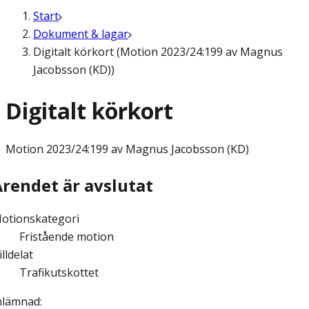
Start
Dokument & lagar
Digitalt körkort (Motion 2023/24:199 av Magnus
Jacobsson (KD))
Digitalt körkort
Motion
2023/24:199 av Magnus Jacobsson (KD)
Ärendet är avslutat
otionskategori
Fristående motion
illdelat
Trafikutskottet
nlämnad
: