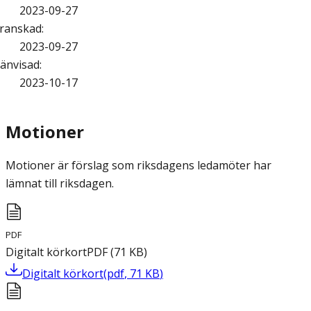
2023-09-27
ranskad
:
2023-09-27
änvisad
:
2023-10-17
Motioner
Motioner är förslag som riksdagens ledamöter har
lämnat till riksdagen.
PDF
Digitalt körkort
PDF
(
71
KB
)
Digitalt körkort
(
pdf
,
71
KB
)