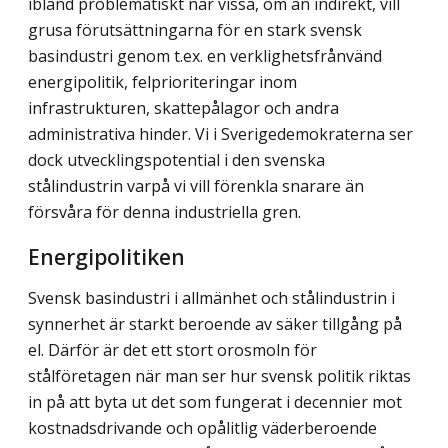
ibland problematiskt när vissa, om än indirekt, vill
grusa förutsättningarna för en stark svensk
basindustri genom t.ex. en verklighetsfrånvänd
energipolitik, felprioriteringar inom
infrastrukturen, skattepålagor och andra
administrativa hinder. Vi i Sverigedemokraterna ser
dock utvecklingspotential i den svenska
stålindustrin varpå vi vill förenkla snarare än
försvåra för denna industriella gren.
Energipolitiken
Svensk basindustri i allmänhet och stålindustrin i
synnerhet är starkt beroende av säker tillgång på
el. Därför är det ett stort orosmoln för
stålföretagen när man ser hur svensk politik riktas
in på att byta ut det som fungerat i decennier mot
kostnadsdrivande och opålitlig väderberoende