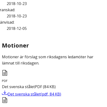
2018-10-23
ranskad
:
2018-10-23
änvisad
:
2018-12-05
Motioner
Motioner är förslag som riksdagens ledamöter har
lämnat till riksdagen.
PDF
Det svenska stålet
PDF
(
84
KB
)
Det svenska stålet
(
pdf
,
84
KB
)