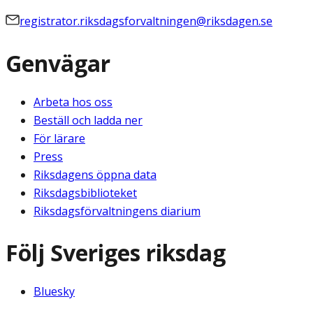
registrator.riksdagsforvaltningen@riksdagen.se
Genvägar
Arbeta hos oss
Beställ och ladda ner
För lärare
Press
Riksdagens öppna data
Riksdagsbiblioteket
Riksdagsförvaltningens diarium
Följ Sveriges riksdag
Bluesky