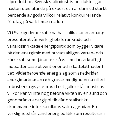
elproduktion. Svensk stålindustris produkter går
nästan uteslutande på export och är därmed starkt
beroende av goda villkor relativt konkurrerande
företag på världsmarknaden.
Vi i Sverigedemokraterna har i olika sammanhang
presenterat vår verklighetsförankrade och
välfärdsinriktade energipolitik som bygger vidare
på den energimix med huvudsakligen vatten- och
kärnkraft som tjänat oss så väl medan vi kraftigt
motsätter oss subventioner och skattelättnader till
t.ex. väderberoende energislag som snedvrider
energimarknaden och grusar möjligheterna till ett
robust energisystem. Vad det gäller stålindustrins
villkor kan vi inte nog betona vikten av en sund och
genomtänkt energipolitik där orealistiskt
drömmande inte ska tillåtas sätta agendan. En
verklighetsfrånvänd energipolitik som resulterar i