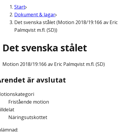
Start
Dokument & lagar
Det svenska stålet (Motion 2018/19:166 av Eric
Palmqvist m.fl. (SD))
Det svenska stålet
Motion
2018/19:166 av Eric Palmqvist m.fl. (SD)
Ärendet är avslutat
otionskategori
Fristående motion
illdelat
Näringsutskottet
nlämnad
: