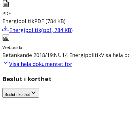
PDF
Energipolitik
PDF
(
784
KB
)
Energipolitik
(
pdf
,
784
KB
)
Webbsida
Betänkande 2018/19:NU14 Energipolitik
Visa hela 
Visa hela dokumentet för
Beslut i korthet
Beslut i korthet