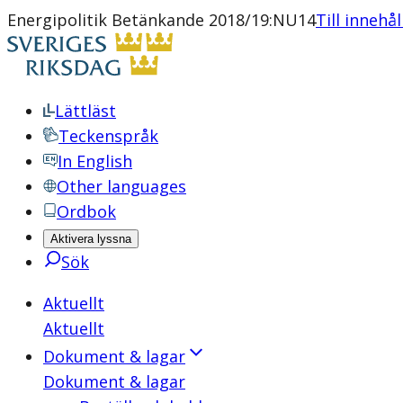
Energipolitik Betänkande 2018/19:NU14
Till innehå
Lättläst
Teckenspråk
In English
Other languages
Ordbok
Aktivera lyssna
Sök
Aktuellt
Aktuellt
Dokument & lagar
Dokument & lagar