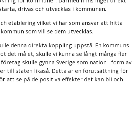
tökning för kommuner. Därmed finns inget direkt
starta, drivas och utvecklas i kommunen.
 etablering vilket vi har som ansvar att hitta
ch kommun som vill se dem utvecklas.
kulle denna direkta koppling uppstå. En kommuns
t det målet, skulle vi kunna se långt många fler
företag skulle gynna Sverige som nation i form av
r till staten likaså. Detta är en förutsättning för
 att se på de positiva effekter det kan bli och