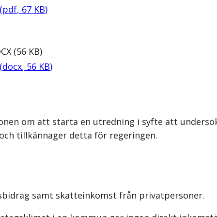
(
pdf
,
67
KB
)
CX
(
56
KB
)
(
docx
,
56
KB
)
onen om att starta en utredning i syfte att unders
h tillkännager detta för regeringen.
sbidrag samt skatteinkomst från privatpersoner.