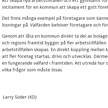
Att skapa nya arbetstillfällen och ett gynnsamt 
incitament för en kommun att skapa ett gott företa
Det finns många exempel på företagare som känner 
lösningar på. Välfärden behöver företagare och för
Genom att låta en kommun direkt ta del av bolag
och regions framtid bygger på fler arbetstillfäll
arbetstillfällen skapas. En direkt koppling mella
att fler företag startas, drivs och utvecklas. Därmed
en fungerande välfärd i framtiden. Att utreda hur d
vilka frågor som måste lösas.
Larry Söder (KD)