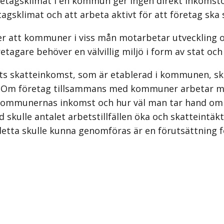
företagsklimat i en kommun ger ingen direkt inkoms
gsklimat och att arbeta aktivt för att företag ska 
att kommuner i viss mån motarbetar utveckling och
etagare behöver en välvillig miljö i form av stat o
ets skatteinkomst, som är etablerad i kommunen, s
en. Om företag tillsammans med kommuner arbetar mo
n kommunernas inkomst och hur väl man tar hand om 
 skulle antalet arbetstillfällen öka och skatteintäkte
etta skulle kunna genomföras är en förutsättning för