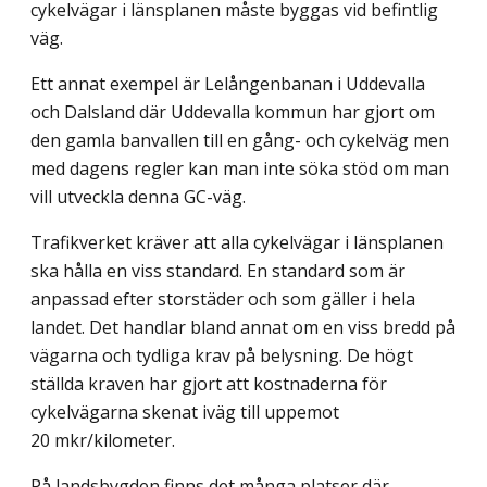
cykelvägar i länsplanen måste byggas vid befintlig
väg.
Ett annat exempel är Lelångenbanan i Uddevalla
och Dalsland där Uddevalla kommun har gjort om
den gamla banvallen till en gång- och cykelväg men
med dagens regler kan man inte söka stöd om man
vill utveckla denna GC-väg.
Trafikverket kräver att alla cykelvägar i länsplanen
ska hålla en viss standard. En standard som är
anpassad efter storstäder och som gäller i hela
landet. Det handlar bland annat om en viss bredd på
vägarna och tydliga krav på belysning. De högt
ställda kraven har gjort att kostnaderna för
cykelvägarna skenat iväg till uppemot
20 mkr/kilometer.
På landsbygden finns det många platser där