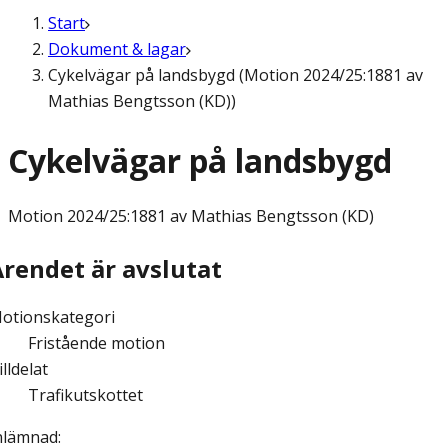
Start
Dokument & lagar
Cykelvägar på landsbygd (Motion 2024/25:1881 av
Mathias Bengtsson (KD))
Cykelvägar på landsbygd
Motion
2024/25:1881 av Mathias Bengtsson (KD)
Ärendet är avslutat
otionskategori
Fristående motion
illdelat
Trafikutskottet
nlämnad
: