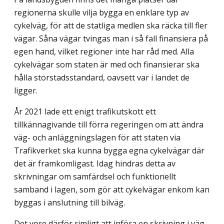
regionerna skulle vilja bygga en enklare typ av
cykelväg, för att de statliga medlen ska räcka till fler
vägar. Såna vägar tvingas man i så fall finansiera på
egen hand, vilket regioner inte har råd med. Alla
cykelvägar som staten är med och finansierar ska
hålla storstadsstandard, oavsett var i landet de
ligger.
År 2021 lade ett enigt trafikutskott ett
tillkännagivande till förra regeringen om att ändra
väg- och anläggningslagen för att staten via
Trafikverket ska kunna bygga egna cykelvägar där
det är framkomligast. Idag hindras detta av
skrivningar om samfärdsel och funktionellt
samband i lagen, som gör att cykelvägar enkom kan
byggas i anslutning till bilväg.
Det vore därför rimligt att införa en skrivning i väg-