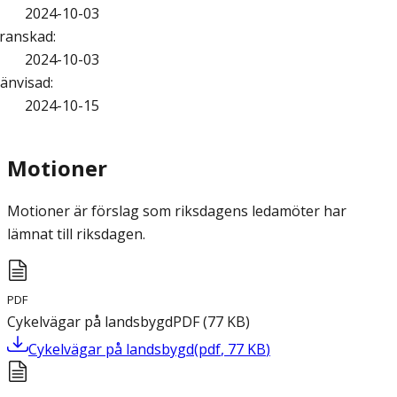
2024-10-03
ranskad
:
2024-10-03
änvisad
:
2024-10-15
Motioner
Motioner är förslag som riksdagens ledamöter har
lämnat till riksdagen.
PDF
Cykelvägar på landsbygd
PDF
(
77
KB
)
Cykelvägar på landsbygd
(
pdf
,
77
KB
)