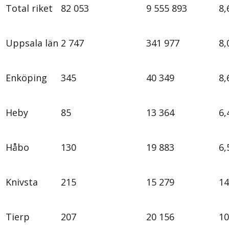
Total riket
82 053
9 555 893
8,
Uppsala län
2 747
341 977
8,
Enköping
345
40 349
8
Heby
85
13 364
6
Håbo
130
19 883
6
Knivsta
215
15 279
1
Tierp
207
20 156
1