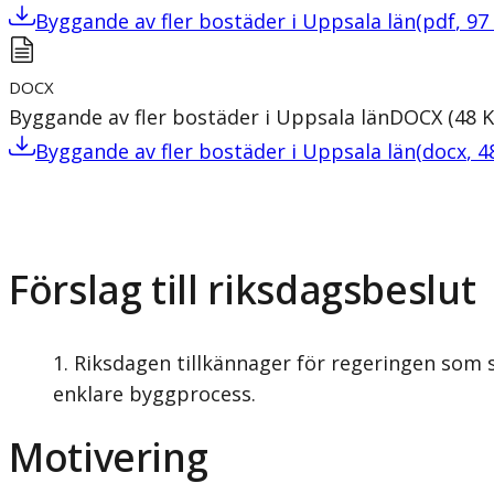
Byggande av fler bostäder i Uppsala län
(
pdf
,
97
DOCX
Byggande av fler bostäder i Uppsala län
DOCX
(
48
Byggande av fler bostäder i Uppsala län
(
docx
,
4
Förslag till riksdagsbeslut
Riksdagen tillkännager för regeringen som si
enklare byggprocess.
Motivering