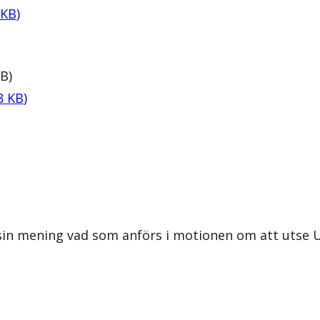
KB
)
KB
)
8
KB
)
n mening vad som anförs i motionen om att utse Upps