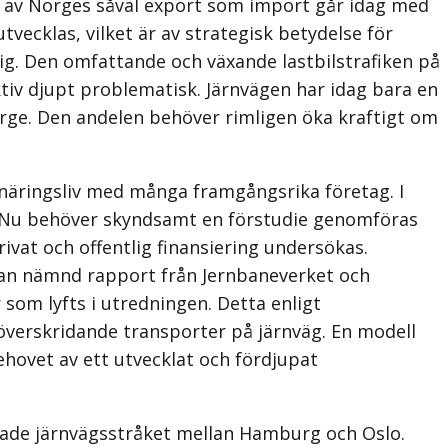
l av Norges såväl export som import går idag med
vecklas, vilket är av strategisk betydelse för
tig. Den omfattande och växande lastbilstrafiken på
tiv djupt problematisk. Järnvägen har idag bara en
ge. Den andelen behöver rimligen öka kraftigt om
näringsliv med många framgångsrika företag. I
n. Nu behöver skyndsamt en förstudie genomföras
vat och offentlig finan­siering undersökas.
van nämnd rapport från Jernbaneverket och
som lyfts i utredningen. Detta enligt
verskridande transporter på järnväg. En modell
hovet av ett utvecklat och fördjupat
rade järnvägsstråket mellan Hamburg och Oslo.