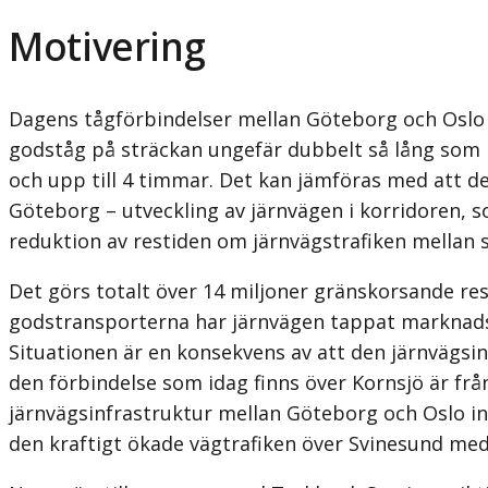
Motivering
Dagens tågförbindelser mellan Göteborg och Oslo 
godståg på sträckan ungefär dubbelt så lång som me
och upp till 4 timmar. Det kan jämföras med att de
Göteborg – utveckling av järnvägen i korridoren, 
reduktion av restiden om järnvägstrafiken mellan s
Det görs totalt över 14 miljoner gränskorsande re
godstransporterna har järnvägen tappat marknadsa
Situationen är en konsekvens av att den järnvägsi
den förbindelse som idag finns över Kornsjö är från
järnvägsinfra­struktur mellan Göteborg och Oslo i
den kraftigt ökade vägtrafiken över Svinesund med