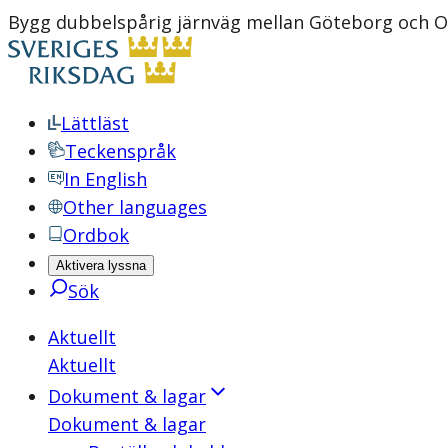
Bygg dubbelspårig järnväg mellan Göteborg och Os
Lättläst
Teckenspråk
In English
Other languages
Ordbok
Aktivera lyssna
Sök
Aktuellt
Aktuellt
Dokument & lagar
Dokument & lagar