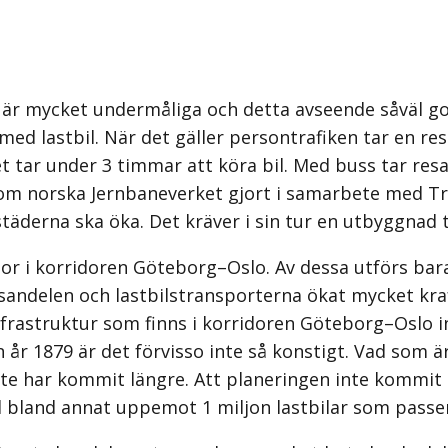
är mycket undermåliga och detta avseende såväl go
d lastbil. När det gäller persontrafiken tar en res
t tar under 3 timmar att köra bil. Med buss tar res
som norska Jernbaneverket gjort i samarbete med Tra
täderna ska öka. Det kräver i sin tur en utbyggnad t
sor i korridoren Göteborg–Oslo. Av dessa utförs bar
ndelen och lastbilstransporterna ökat mycket kraf
nfra­struktur som finns i korridoren Göteborg–Oslo 
 år 1879 är det förvisso inte så konstigt. Vad som ä
nte har kommit längre. Att planeringen inte kommit
 bland annat uppemot 1 miljon lastbilar som passer