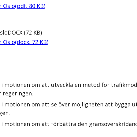
h Oslo
(
pdf
,
80
KB
)
slo
DOCX
(
72
KB
)
h Oslo
(
docx
,
72
KB
)
 i motionen om att utveckla en metod för trafikmod
r regeringen.
 i motionen om att se över möjligheten att bygga ut
gen.
 i motionen om att förbättra den gränsöverskridande