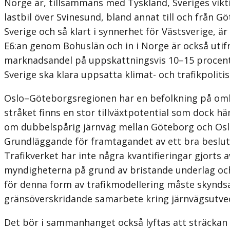
Norge är, tillsammans med Tyskland, Sveriges vik
lastbil över Svinesund, bland annat till och från 
Sverige och så klart i synnerhet för Västsverige, 
E6:an genom Bohuslän och in i Norge är också utifr
marknadsandel på uppskattningsvis 10–15 procent
Sverige ska klara uppsatta klimat- och trafikpoliti
Oslo–Göteborgsregionen har en befolkning på omkr
stråket finns en stor tillväxtpotential som dock
om dubbelspårig järnväg mellan Göteborg och Oslo. 
Grundläggande för framtagandet av ett bra beslu
Trafikverket har inte några kvantifieringar gjorts
myndigheterna på grund av bristande underlag och
för denna form av trafikmodellering måste skyndsa
gränsöverskridande samarbete kring järnvägsutvec
Det bör i sammanhanget också lyftas att sträckan