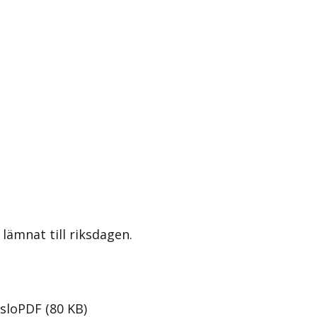
lämnat till riksdagen.
slo
PDF
(
80
KB
)