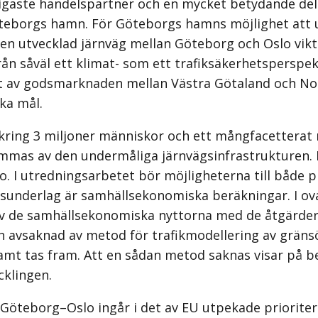
tigaste handelspartner och en mycket betydande de
Göteborgs hamn. För Göteborgs hamns möjlighet att ut
är en utvecklad järnväg mellan Göteborg och Oslo vik
ån såväl ett klimat- som ett trafiksäkerhetsperspek
 av godsmarknaden mellan Västra Götaland och Nor
ska mål.
ing 3 miljoner människor och ett mångfacetterat 
 hämmas av den undermåliga järnvägsinfrastrukture
I utredningsarbetet bör möjligheterna till både pri
tsunderlag är samhällsekonomiska beräkningar. I o
 av de samhällsekonomiska nyttorna med de åtgärder 
 avsaknad av metod för trafikmodellering av gränsö
mt tas fram. Att en sådan metod saknas visar på be
klingen.
 Göteborg–Oslo ingår i det av EU utpekade priorite