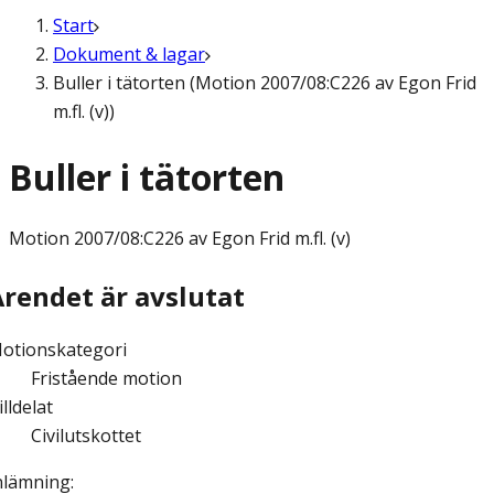
Start
Dokument & lagar
Buller i tätorten (Motion 2007/08:C226 av Egon Frid
m.fl. (v))
Buller i tätorten
Motion
2007/08:C226 av Egon Frid m.fl. (v)
Ärendet är avslutat
otionskategori
Fristående motion
illdelat
Civilutskottet
nlämning
: