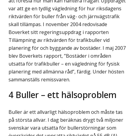
att föreslå hur man kan hantera frågan. Uppdraget
var att ge en tydlig vägledning för hur riksdagens
riktvärden för buller från väg- och järnvägstrafik
skall tillämpas. I november 2004 redovisade
Boverket sitt regeringsuppdrag i rapporten
Tillämpning av riktvärden för trafikbuller vid
planering för och byggande av bostäder. I maj 2007
blev Boverkets rapport, ”Bostäder i områden
utsatta för trafikbuller – en vägledning för fysisk
planering med allmänna råd”, färdig. Under hösten
sammanställs remissvaren.
4
Buller – ett hälsoproblem
Buller är ett allvarligt hälsoproblem och måste tas
på största allvar. I dag beräknas drygt två miljoner
svenskar vara utsatta för bullerstörningar som
överskrider det uppsatta riktvärdet på 55 dB (A).