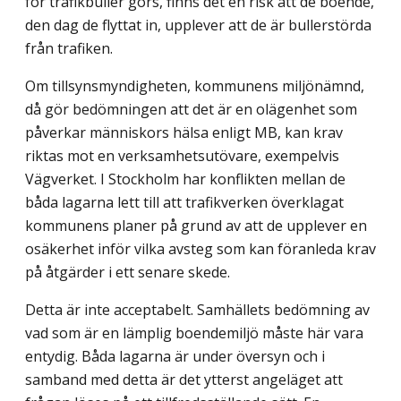
för trafikbuller görs, finns det en risk att de boende,
den dag de flyttat in, upplever att de är bullerstörda
från trafiken.
Om tillsynsmyndigheten, kommunens miljönämnd,
då gör bedömningen att det är en olägenhet som
påverkar människors hälsa enligt MB, kan krav
riktas mot en verksamhetsutövare, exempelvis
Vägverket. I Stockholm har konflikten mellan de
båda lagarna lett till att trafikverken överklagat
kommunens planer på grund av att de upplever en
osäkerhet inför vilka avsteg som kan föranleda krav
på åtgärder i ett senare skede.
Detta är inte acceptabelt. Samhällets bedömning av
vad som är en lämplig boendemiljö måste här vara
entydig. Båda lagarna är under översyn och i
samband med detta är det ytterst angeläget att