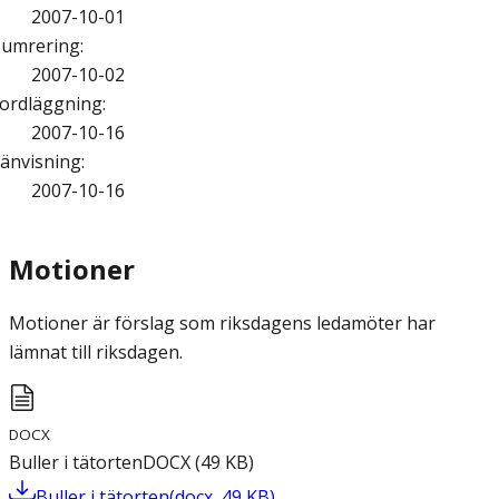
2007-10-01
umrering
:
2007-10-02
ordläggning
:
2007-10-16
änvisning
:
2007-10-16
Motioner
Motioner är förslag som riksdagens ledamöter har
lämnat till riksdagen.
DOCX
Buller i tätorten
DOCX
(
49
KB
)
Buller i tätorten
(
docx
,
49
KB
)