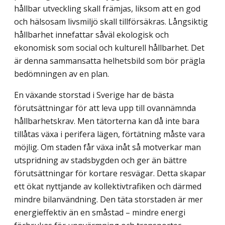
hållbar utveckling skall främjas, liksom att en god
och hälsosam livsmiljö skall tillförsäkras. Långsiktig
hållbarhet innefattar såväl eko­logisk och
ekonomisk som social och kulturell hållbarhet. Det
är denna sammansatta helhetsbild som bör prägla
bedömningen av en plan.
En växande storstad i Sverige har de bästa
förutsättningar för att leva upp till ovannämnda
hållbarhetskrav. Men tätorterna kan då inte bara
tillåtas växa i perifera lägen, förtätning måste vara
möjlig. Om staden får växa inåt så motverkar man
utspridning av stadsbygden och ger än bättre
förutsättningar för kortare resvägar. Detta skapar
ett ökat nyttjande av kollektivtrafiken och därmed
mindre bilanvändning. Den täta storstaden är mer
energieffektiv än en småstad – mindre energi