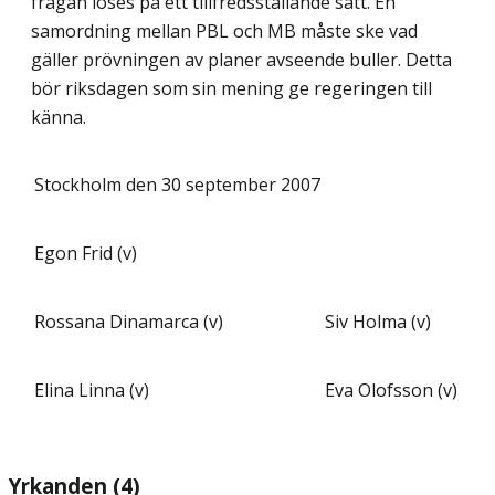
frågan löses på ett tillfredsställande sätt. En
samordning mellan PBL och MB måste ske vad
gäller prövningen av planer avseende buller.
Detta
bör riksdagen som sin mening ge regeringen till
känna.
Stockholm den 30 september 2007
Egon Frid (v)
Rossana Dinamarca (v)
Siv Holma (v)
Elina Linna (v)
Eva Olofsson (v)
Yrkanden (4)