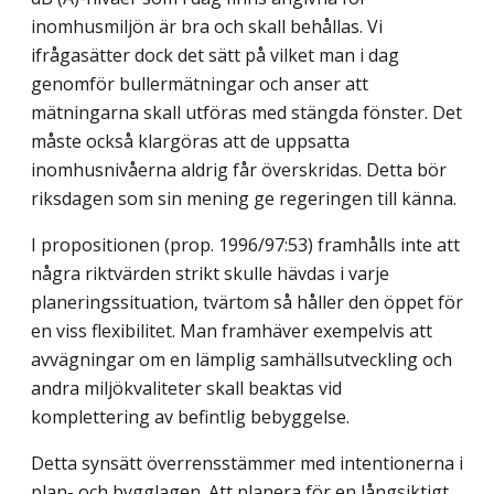
inomhusmiljön är bra och skall behållas. Vi
ifrågasätter dock det sätt på vilket man i dag
genomför bullermätningar och anser att
mätningarna skall utföras med stängda fönster. Det
måste också klargöras att de uppsatta
inomhusnivåerna aldrig får överskridas. Detta bör
riksdagen som sin mening ge regeringen till känna.
I propositionen (prop. 1996/97:53) framhålls inte att
några riktvärden strikt skulle hävdas i varje
planeringssituation, tvärtom så håller den öppet för
en viss flexibilitet. Man framhäver exempelvis att
avvägningar om en lämplig samhällsutveckling och
andra miljökvaliteter skall beaktas vid
komplettering av befintlig bebyggelse.
Detta synsätt överrensstämmer med intentionerna i
plan- och bygglagen. Att planera för en långsiktigt