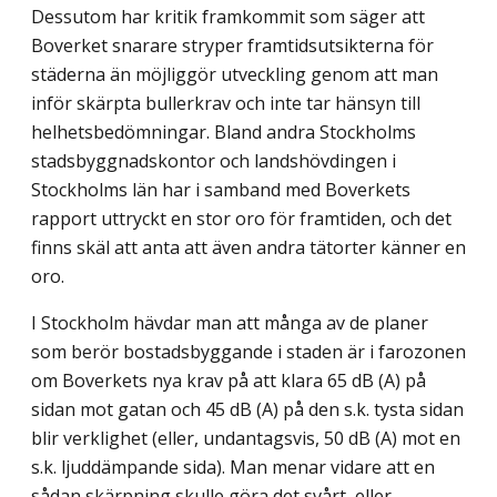
Dessutom har kritik framkommit som säger att
Boverket snarare stryper framtidsutsikterna för
städerna än möjliggör utveckling genom att man
inför skärpta bullerkrav och inte tar hänsyn till
helhetsbedömningar. Bland andra Stockholms
stadsbyggnadskontor och landshövdingen i
Stockholms län har i samband med Boverkets
rapport uttryckt en stor oro för framtiden, och det
finns skäl att anta att även andra tätorter känner en
oro.
I Stockholm hävdar man att många av de planer
som berör bostadsbyggande i staden är i farozonen
om Boverkets nya krav på att klara 65 dB (A) på
sidan mot gatan och 45 dB (A) på den s.k. tysta sidan
blir verklighet (eller, undantagsvis, 50 dB (A) mot en
s.k. ljuddämpande sida). Man menar vidare att en
sådan skärpning skulle göra det svårt, eller