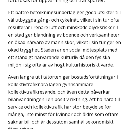
förbrukas för uppvärmning och transporter.
Ett bättre befolkningsunderlag ger goda utsikter till
väl utbyggda gång- och cykelnät, vilket i sin tur ofta
resulterar i renare luft och minskade olycksrisker. I
en stad ger blandning av boende och verksamheter
en ökad närvaro av människor, vilket i sin tur ger en
ökad trygghet. Staden är en social mötesplats med
ett ständigt närvarande kulturliv då den fysiska
miljön i sig ofta är av högt kulturhistoriskt värde.
Även längre ut i tätorten ger bostadsförtätningar i
kollektivtrafiknära lägen gynnsammare
kollektivtrafikresande, och även detta påverkar
bilanvändningen i en positiv riktning. Att ha nära till
service och kollektivtrafik har stor betydelse för
många, inte minst för kvinnor och äldre som oftare
saknar bil, och är dessutom samhällsekonomiskt