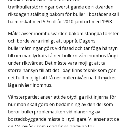
trafikbullerstörningar överstigande de riktvärden
riksdagen ställt sig bakom för buller i bostäder skall
ha minskat med 5 % till år 2010 jämfört med 1998.
Målet avser inomhusvärden bakom stängda fönster
och borde vara rimligt att uppnå. Dagens
bullermätningar görs vid fasad och tar föga hänsyn
till om man lyckats få ner bullernivån inomhus långt
under riktvärdet. Det måste vara möjligt att ta
större hänsyn till att det i dag finns teknik som gör
det fullt möjligt att få ner bullernivåerna till mycket
låga nivåer inomhus.
Vänsterpartiet anser att de otydliga riktlinjerna för
hur man skall göra en bedömning av den del som
berör bullerproblematiken vid planering av
bostadsbyggande måste bli tydligare. Vi anser att de
dB (A)-nivåer som i dag finns angivna för