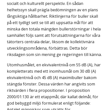
socialt och kulturellt perspektiv. En sådan
helhetssyn skall prägla bedömningen av en plans
långsiktiga hållbarhet. Riktlinjerna för buller skall
på ett tydligt sett se till att uppsatta mål för att
minska den totala mängden bullerstörningar i hela
samhället följs samt att förutsättningarna för våra
tätorters centrala delar, liksom de kollektivnära
utvecklingsområdena, förbättras. Detta bör
riksdagen som sin mening ge regeringen till känna.
Utomhusmålet, en ekvivalentnivå om 55 dB (A), har
kompletterats med ett inomhusmål om 30 dB (A)
ekvivalentnivå och 45 dB (A) maximibuller bakom
stängda fönster. Dessa värden har angivits som
riktvärden i flera propositioner. I proposition
2000/01:130 är ett etappmål, där kallat delmål, för
god bebyggd miljö formulerat enligt följande:
Antalet människor som utsätts för