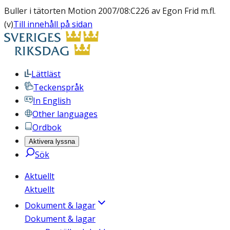
Buller i tätorten Motion 2007/08:C226 av Egon Frid m.fl.
(v)
Till innehåll på sidan
Lättläst
Teckenspråk
In English
Other languages
Ordbok
Aktivera lyssna
Sök
Aktuellt
Aktuellt
Dokument & lagar
Dokument & lagar