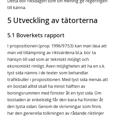
Detta bör riksdagen som sin mening ge regeringen
till känna.
5
Utveckling av tätorterna
5.1
Boverkets rapport
I propositionen (prop. 1996/97:53) kan man läsa att
man vid tillämpning av riktvärdena bl.a. bör ta
hänsyn till vad som är tekniskt möjligt och
ekonomiskt rimligt. Även möjligheten att ha en s.k.
tyst sida nämns i de texter som behandlar
trafikbuller i propositionen. Med tyst sida menas att
en bostad alltid skall ha minst hälften av
boningsrummen med fönster åt en tyst sida. Om
bostaden är enkelsidig får den bara ha fönster åt
den tysta sidan. Genom de skrivningar som finns
har den generella tolkningen av rådande riktlinjer