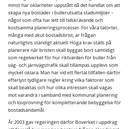
minst har oklarheter uppstått då det handlat om att
skapa nya bostäder i bullerutsatta stadsmiljöer –
något som ofta har lett till tidskrävande och
kostsamma planeringsprocesser. För våra tätorter,
många med akut bostadsbrist, är frågan
naturligtvis ständigt aktuell. Höga krav ställs på
planerare när bristen skall byggas bort samtidigt
som regelverket för hur riktvärden för buller från
väg- och järnvägstrafik skall tillämpas upplevs som
mycket oklara. Man har vid ett flertal tillfällen därför
efterlyst tydligare regler kring vilka faktorer som
skall beaktas och hur olika intressen skall vägas
mot varandra i samband med kommunal planering
och lovprövning för kompletterande bebyggelse för
bostadsändamål.
År 2003 gav regeringen därför Boverket i uppdrag