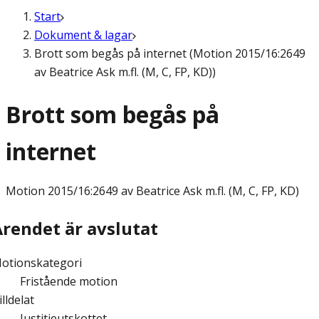
Start
Dokument & lagar
Brott som begås på internet (Motion 2015/16:2649
av Beatrice Ask m.fl. (M, C, FP, KD))
Brott som begås på
internet
Motion
2015/16:2649 av Beatrice Ask m.fl. (M, C, FP, KD)
Ärendet är avslutat
otionskategori
Fristående motion
illdelat
Justitieutskottet