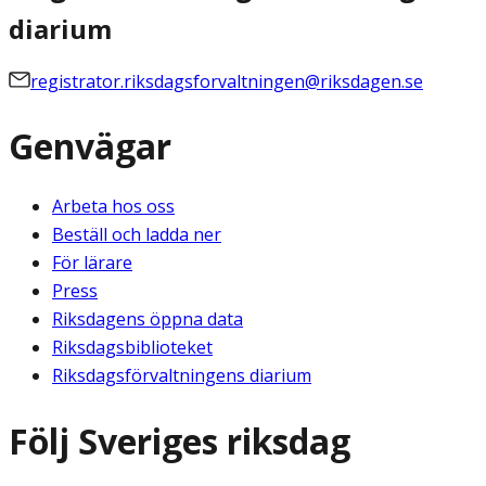
diarium
registrator.riksdagsforvaltningen@riksdagen.se
Genvägar
Arbeta hos oss
Beställ och ladda ner
För lärare
Press
Riksdagens öppna data
Riksdagsbiblioteket
Riksdagsförvaltningens diarium
Följ Sveriges riksdag