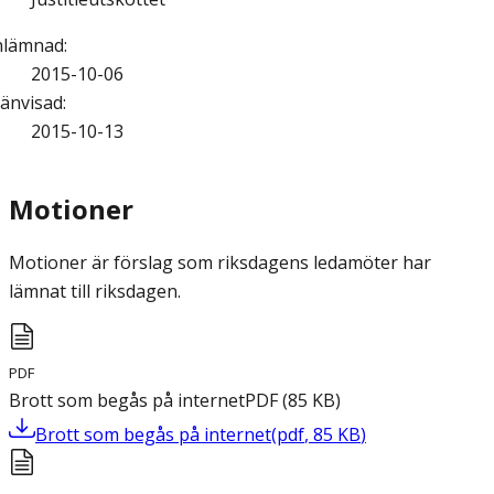
nlämnad
:
2015-10-06
änvisad
:
2015-10-13
Motioner
Motioner är förslag som riksdagens ledamöter har
lämnat till riksdagen.
PDF
Brott som begås på internet
PDF
(
85
KB
)
Brott som begås på internet
(
pdf
,
85
KB
)