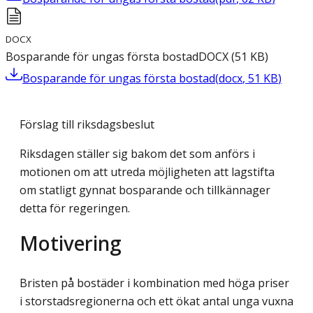
DOCX
Bosparande för ungas första bostad
DOCX
(
51
KB
)
Bosparande för ungas första bostad
(
docx
,
51
KB
)
Förslag till riksdagsbeslut
Riksdagen ställer sig bakom det som anförs i
motionen om att utreda möjligheten att lagstifta
om statligt gynnat bosparande och tillkännager
detta för regeringen.
Motivering
Bristen på bostäder i kombination med höga priser
i storstadsregionerna och ett ökat antal unga vuxna