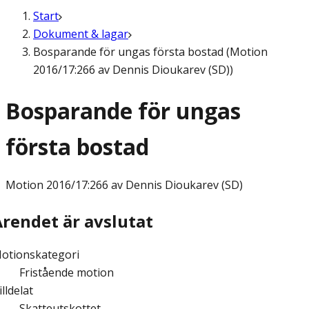
Start
Dokument & lagar
Bosparande för ungas första bostad (Motion
2016/17:266 av Dennis Dioukarev (SD))
Bosparande för ungas
första bostad
Motion
2016/17:266 av Dennis Dioukarev (SD)
Ärendet är avslutat
otionskategori
Fristående motion
illdelat
Skatteutskottet