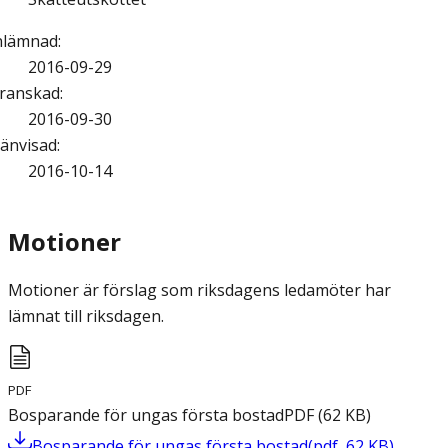
nlämnad
:
2016-09-29
ranskad
:
2016-09-30
änvisad
:
2016-10-14
Motioner
Motioner är förslag som riksdagens ledamöter har
lämnat till riksdagen.
PDF
Bosparande för ungas första bostad
PDF
(
62
KB
)
Bosparande för ungas första bostad
(
pdf
,
62
KB
)