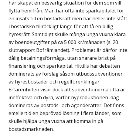
har skapat en besvärlig situation för dem som vill
flytta hemifrån. Man har ofta inte sparkapitalet för
en insats till en bostadsrätt men har heller inte stått
i bostadskö tillräckligt länge för att få en billig
hyresrätt. Samtidigt skulle många unga vuxna klara
av boendeutgifter på ca 5 000 kr/månaden (s. 20
slutrapport Bofrämjandet). Problemet är därför inte
dålig betalningsförmåga, utan snarare brist på
finansiering och sparkapital. Hittills har debatten
dominerats av förslag såsom utbudssubventioner
av hyresbostäder och regelförenklingar.
Erfarenheten visar dock att subventionerna ofta är
ineffektiva och dyra, varför nyproduktionen idag
domineras av bostads- och äganderätter. Det finns
emellertid en beprövad lösning i flera länder, som
skulle hjälpa unga vuxna att komma in på
bostadsmarknaden.