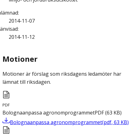
nlämnad
:
2014-11-07
änvisad
:
2014-11-12
Motioner
Motioner är förslag som riksdagens ledamöter har
lämnat till riksdagen.
PDF
Bolognaanpassa agronomprogrammet
PDF
(
63
KB
)
Bolognaanpassa agronomprogrammet
(
pdf
,
63
KB
)