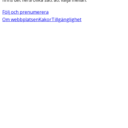
finns det flera olika sätt att välja mellan.
Följ och prenumerera
Om webbplatsen
Kakor
Tillgänglighet