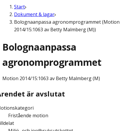
Start
Dokument & lagar
Bolognaanpassa agronomprogrammet (Motion
2014/15:1063 av Betty Malmberg (M))
Bolognaanpassa
agronomprogrammet
Motion
2014/15:1063 av Betty Malmberg (M)
Ärendet är avslutat
otionskategori
Fristående motion
illdelat
Miljö- och jordbruksutskottet