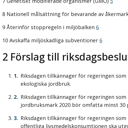
7 Genetiskt modifierade organismer (GMO)
5
8 Nationell målsättning för bevarande av åkermar
9 Återinför stoppregeln i miljöbalken
6
10 Avskaffa miljöskadliga subventioner
6
2
Förslag till riksdagsbeslu
Riksdagen tillkännager för regeringen som 
ekologiska jordbruk.
Riksdagen tillkännager för regeringen som 
jordbruksmark 2020 bör omfatta minst 30 
Riksdagen tillkännager för regeringen som 
offentliga livsmedelskonsumtionen ska utgö