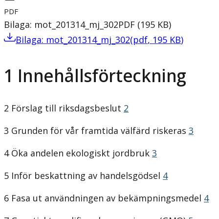
PDF
Bilaga: mot_201314_mj_302
PDF
(
195
KB
)
Bilaga: mot_201314_mj_302
(
pdf
,
195
KB
)
1 Innehållsförteckning
2 Förslag till riksdagsbeslut
2
3 Grunden för vår framtida välfärd riskeras
3
4 Öka andelen ekologiskt jordbruk
3
5 Inför beskattning av handelsgödsel
4
6 Fasa ut användningen av bekämpningsmedel
4