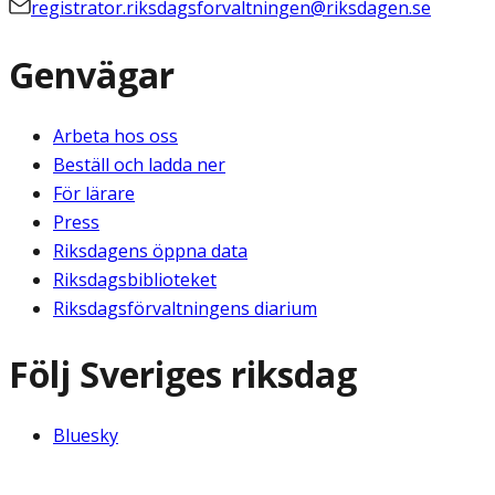
registrator.riksdagsforvaltningen@riksdagen.se
Genvägar
Arbeta hos oss
Beställ och ladda ner
För lärare
Press
Riksdagens öppna data
Riksdagsbiblioteket
Riksdagsförvaltningens diarium
Följ Sveriges riksdag
Bluesky