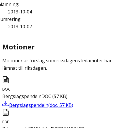
nlämning
:
2013-10-04
umrering
:
2013-10-07
Motioner
Motioner är förslag som riksdagens ledamöter har
lämnat till riksdagen.
DOC
Bergslagspendeln
DOC
(
57
KB
)
Bergslagspendeln
(
doc
,
57
KB
)
PDF