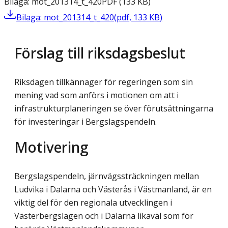
Bilaga: mot_201314_t_420
PDF
(
133
KB
)
Bilaga: mot_201314_t_420
(
pdf
,
133
KB
)
Förslag till riksdagsbeslut
Riksdagen tillkännager för regeringen som sin
mening vad som anförs i motionen om att i
infrastrukturplaneringen se över förutsättningarna
för investeringar i Bergslagspendeln.
Motivering
Bergslagspendeln, järnvägssträckningen mellan
Ludvika i Dalarna och Västerås i Västmanland, är en
viktig del för den regionala utvecklingen i
Västerbergslagen och i Dalarna likaväl som för