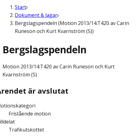
Start
Dokument & lagar
Bergslagspendeln (Motion 2013/14:T420 av Carin
Runeson och Kurt Kvarnström (S))
Bergslagspendeln
Motion
2013/14:T420 av Carin Runeson och Kurt
Kvarnström (S)
Ärendet är avslutat
otionskategori
Fristående motion
illdelat
Trafikutskottet