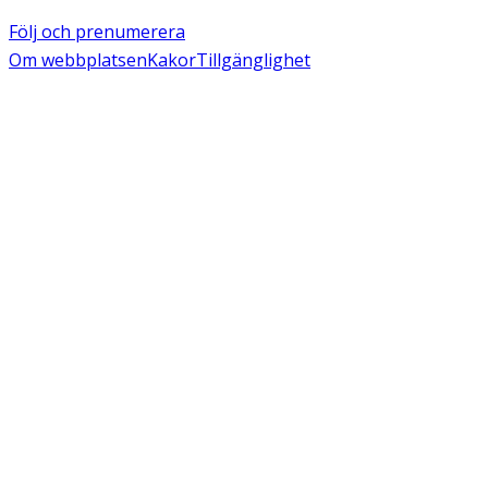
Följ och prenumerera
Om webbplatsen
Kakor
Tillgänglighet