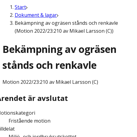
Start
Dokument & lagar
Bekämpning av ogräsen stånds och renkavle
(Motion 2022/23:210 av Mikael Larsson (C))
Bekämpning av ogräsen
stånds och renkavle
Motion
2022/23:210 av Mikael Larsson (C)
Ärendet är avslutat
otionskategori
Fristående motion
illdelat
Miljö- och jordbruksutskottet