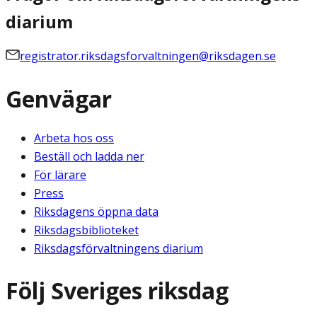
diarium
registrator.riksdagsforvaltningen@riksdagen.se
Genvägar
Arbeta hos oss
Beställ och ladda ner
För lärare
Press
Riksdagens öppna data
Riksdagsbiblioteket
Riksdagsförvaltningens diarium
Följ Sveriges riksdag