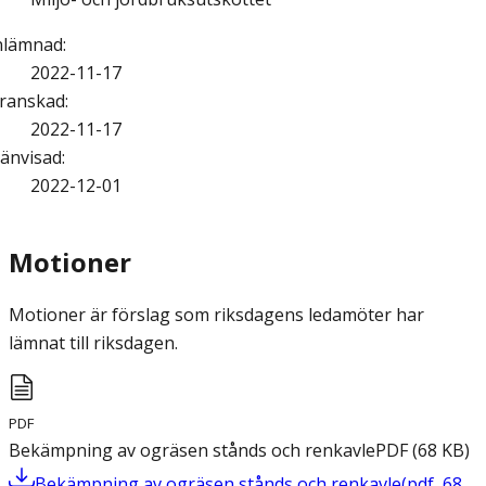
nlämnad
:
2022-11-17
ranskad
:
2022-11-17
änvisad
:
2022-12-01
Motioner
Motioner är förslag som riksdagens ledamöter har
lämnat till riksdagen.
PDF
Bekämpning av ogräsen stånds och renkavle
PDF
(
68
KB
)
Bekämpning av ogräsen stånds och renkavle
(
pdf
,
68